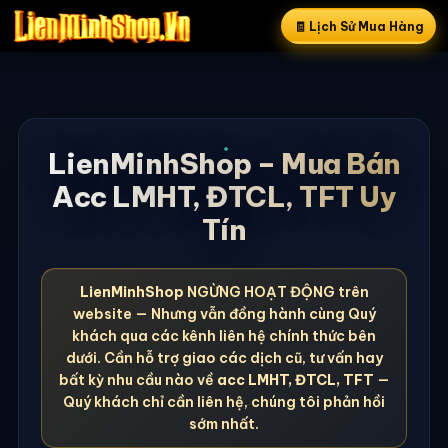
🧾 Lịch Sử Mua Hàng
LienMinhShop – Mua Bán
Acc LMHT, ĐTCL, TFT Uy
Tín
LienMinhShop
NGỪNG HOẠT ĐỘNG trên
website — Nhưng vẫn đồng hành cùng Quý
khách qua các kênh liên hệ chính thức bên
dưới. Cần hỗ trợ giao các dịch cũ, tư vấn hay
bất kỳ nhu cầu nào về
acc LMHT, ĐTCL, TFT
—
Quý khách chỉ cần liên hệ, chúng tôi phản hồi
sớm nhất.