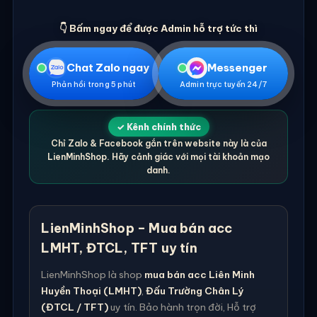
👇 Bấm ngay để được Admin hỗ trợ tức thì
Chat Zalo ngay
Messenger
Phản hồi trong 5 phút
Admin trực tuyến 24/7
✓ Kênh chính thức
Chỉ Zalo & Facebook gắn trên website này là của
LienMinhShop. Hãy cảnh giác với mọi tài khoản mạo
danh.
LienMinhShop – Mua bán acc
LMHT, ĐTCL, TFT uy tín
LienMinhShop là shop
mua bán acc Liên Minh
Huyền Thoại (LMHT)
,
Đấu Trường Chân Lý
(ĐTCL / TFT)
uy tín. Bảo hành trọn đời, Hỗ trợ