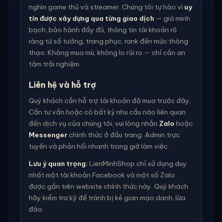
nghìn game thủ và streamer. Chúng tôi tự hào vì
uy
tín được xây dựng qua từng giao dịch
— giá minh
bạch, bảo hành đầy đủ, thông tin tài khoản rõ
ràng từ số tướng, trang phục, rank đến mức thông
thạo. Không mua mù, không lo rủi ro — chỉ cần an
tâm trải nghiệm.
Liên hệ và hỗ trợ
Quý khách cần hỗ trợ tài khoản đã mua trước đây,
Cần tư vấn hoặc có bất kỳ nhu cầu nào liên quan
đến dịch vụ của chúng tôi, vui lòng nhắn
Zalo
hoặc
Messenger
chính thức ở đầu trang. Admin trực
tuyến và phản hồi nhanh trong giờ làm việc.
Lưu ý quan trọng:
LienMinhShop chỉ sử dụng duy
nhất một tài khoản Facebook và một số Zalo
được gắn trên website chính thức này. Quý khách
hãy kiểm tra kỹ để tránh bị kẻ gian mạo danh, lừa
đảo.