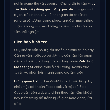
nghìn game thủ và streamer. Chúng tôi tự hào vì
uy
tín được xây dựng qua từng giao dịch
— giá minh
bạch, bảo hành đầy đủ, thông tin tài khoản rõ
ràng từ số tướng, trang phục, rank đến mức thông
thạo. Không mua mù, không lo rủi ro — chỉ cần an
tâm trải nghiệm.
Liên hệ và hỗ trợ
Quý khách cần hỗ trợ tài khoản đã mua trước đây,
Cần tư vấn hoặc có bất kỳ nhu cầu nào liên quan
đến dịch vụ của chúng tôi, vui lòng nhắn
Zalo
hoặc
Messenger
chính thức ở đầu trang. Admin trực
tuyến và phản hồi nhanh trong giờ làm việc.
Lưu ý quan trọng:
LienMinhShop chỉ sử dụng duy
nhất một tài khoản Facebook và một số Zalo
được gắn trên website chính thức này. Quý khách
hãy kiểm tra kỹ để tránh bị kẻ gian mạo danh, lừa
đảo.