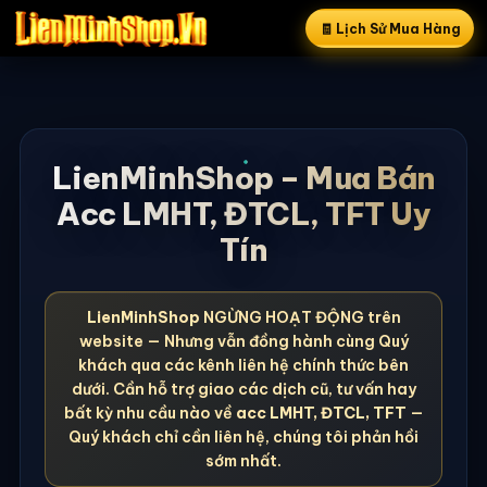
🧾 Lịch Sử Mua Hàng
LienMinhShop – Mua Bán
Acc LMHT, ĐTCL, TFT Uy
Tín
LienMinhShop
NGỪNG HOẠT ĐỘNG trên
website — Nhưng vẫn đồng hành cùng Quý
khách qua các kênh liên hệ chính thức bên
dưới. Cần hỗ trợ giao các dịch cũ, tư vấn hay
bất kỳ nhu cầu nào về
acc LMHT, ĐTCL, TFT
—
Quý khách chỉ cần liên hệ, chúng tôi phản hồi
sớm nhất.