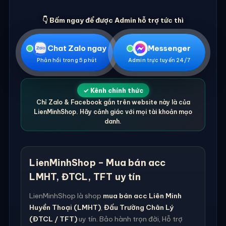
👇 Bấm ngay để được Admin hỗ trợ tức thì
Chat Zalo ngay
Messenger
Phản hồi trong 5 phút
Admin trực tuyến 24/7
✓ Kênh chính thức
Chỉ Zalo & Facebook gắn trên website này là của
LienMinhShop. Hãy cảnh giác với mọi tài khoản mạo
danh.
LienMinhShop – Mua bán acc
LMHT, ĐTCL, TFT uy tín
LienMinhShop là shop
mua bán acc Liên Minh
Huyền Thoại (LMHT)
,
Đấu Trường Chân Lý
(ĐTCL / TFT)
uy tín. Bảo hành trọn đời, Hỗ trợ