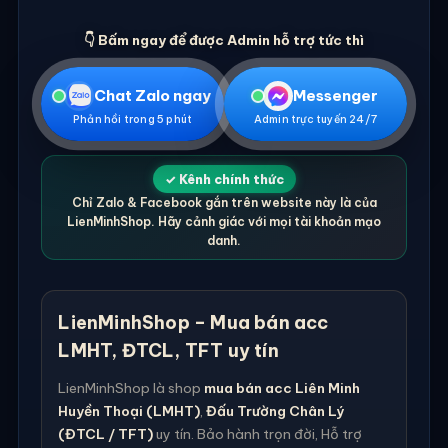
👇 Bấm ngay để được Admin hỗ trợ tức thì
Chat Zalo ngay
Messenger
Phản hồi trong 5 phút
Admin trực tuyến 24/7
✓ Kênh chính thức
Chỉ Zalo & Facebook gắn trên website này là của
LienMinhShop. Hãy cảnh giác với mọi tài khoản mạo
danh.
LienMinhShop – Mua bán acc
LMHT, ĐTCL, TFT uy tín
LienMinhShop là shop
mua bán acc Liên Minh
Huyền Thoại (LMHT)
,
Đấu Trường Chân Lý
(ĐTCL / TFT)
uy tín. Bảo hành trọn đời, Hỗ trợ