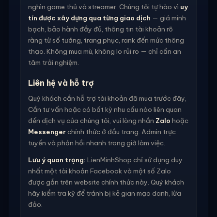
nghìn game thủ và streamer. Chúng tôi tự hào vì
uy
tín được xây dựng qua từng giao dịch
— giá minh
bạch, bảo hành đầy đủ, thông tin tài khoản rõ
ràng từ số tướng, trang phục, rank đến mức thông
thạo. Không mua mù, không lo rủi ro — chỉ cần an
tâm trải nghiệm.
Liên hệ và hỗ trợ
Quý khách cần hỗ trợ tài khoản đã mua trước đây,
Cần tư vấn hoặc có bất kỳ nhu cầu nào liên quan
đến dịch vụ của chúng tôi, vui lòng nhắn
Zalo
hoặc
Messenger
chính thức ở đầu trang. Admin trực
tuyến và phản hồi nhanh trong giờ làm việc.
Lưu ý quan trọng:
LienMinhShop chỉ sử dụng duy
nhất một tài khoản Facebook và một số Zalo
được gắn trên website chính thức này. Quý khách
hãy kiểm tra kỹ để tránh bị kẻ gian mạo danh, lừa
đảo.