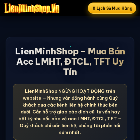
🧾 Lịch Sử Mua Hàng
LienMinhShop – Mua Bán
Acc LMHT, ĐTCL, TFT Uy
Tín
LienMinhShop
NGỪNG HOẠT ĐỘNG trên
website — Nhưng vẫn đồng hành cùng Quý
khách qua các kênh liên hệ chính thức bên
dưới. Cần hỗ trợ giao các dịch cũ, tư vấn hay
bất kỳ nhu cầu nào về
acc LMHT, ĐTCL, TFT
—
Quý khách chỉ cần liên hệ, chúng tôi phản hồi
sớm nhất.