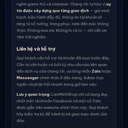
nghìn game thủ và streamer. Chúng tôi tự hào vì
uy
tín được xây dựng qua từng giao dịch
— giá minh
bạch, bảo hành đầy đủ, thông tin tài khoản rõ
ràng từ số tướng, trang phục, rank đến mức thông
thạo. Không mua mù, không lo rủi ro — chỉ cần an
tâm trải nghiệm.
Liên hệ và hỗ trợ
Quý khách cần hỗ trợ tài khoản đã mua trước đây,
Cần tư vấn hoặc có bất kỳ nhu cầu nào liên quan
đến dịch vụ của chúng tôi, vui lòng nhắn
Zalo
hoặc
Messenger
chính thức ở đầu trang. Admin trực
tuyến và phản hồi nhanh trong giờ làm việc.
Lưu ý quan trọng:
LienMinhShop chỉ sử dụng duy
nhất một tài khoản Facebook và một số Zalo
được gắn trên website chính thức này. Quý khách
hãy kiểm tra kỹ để tránh bị kẻ gian mạo danh, lừa
đảo.