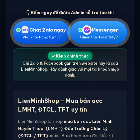
👇 Bấm ngay để được Admin hỗ trợ tức thì
Chat Zalo ngay
Messenger
Phản hồi trong 5 phút
Admin trực tuyến 24/7
✓ Kênh chính thức
Chỉ Zalo & Facebook gắn trên website này là của
LienMinhShop. Hãy cảnh giác với mọi tài khoản mạo
danh.
LienMinhShop – Mua bán acc
LMHT, ĐTCL, TFT uy tín
LienMinhShop là shop
mua bán acc Liên Minh
Huyền Thoại (LMHT)
,
Đấu Trường Chân Lý
(ĐTCL / TFT)
uy tín. Bảo hành trọn đời, Hỗ trợ