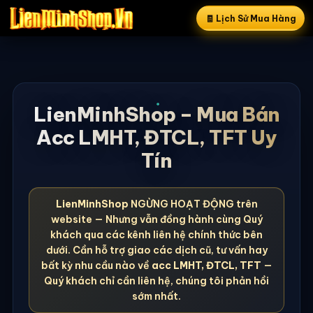
🧾 Lịch Sử Mua Hàng
LienMinhShop – Mua Bán
Acc LMHT, ĐTCL, TFT Uy
Tín
LienMinhShop
NGỪNG HOẠT ĐỘNG trên
website — Nhưng vẫn đồng hành cùng Quý
khách qua các kênh liên hệ chính thức bên
dưới. Cần hỗ trợ giao các dịch cũ, tư vấn hay
bất kỳ nhu cầu nào về
acc LMHT, ĐTCL, TFT
—
Quý khách chỉ cần liên hệ, chúng tôi phản hồi
sớm nhất.