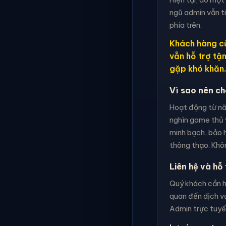
ngũ admin vẫn t
phía trên.
Khách hàng cũ
vẫn hỗ trợ tậ
gặp khó khăn.
Vì sao nên c
Hoạt động từ nă
nghìn game thủ 
minh bạch, bảo h
thông thạo. Khôn
Liên hệ và hỗ 
Quý khách cần hỗ
quan đến dịch vụ
Admin trực tuyến