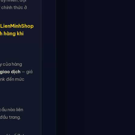
 chính thức ở
, LienMinhShop
h hàng khi
ậy của hàng
giao dịch
— giá
rank đến mức
ầu nào liên
đầu trang.