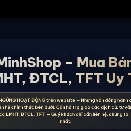
MinhShop – Mua Bá
HT, ĐTCL, TFT Uy 
NGỪNG HOẠT ĐỘNG trên website — Nhưng vẫn đồng hành 
ên hệ chính thức bên dưới. Cần hỗ trợ giao các dịch cũ, tư vấ
cc LMHT, ĐTCL, TFT
— Quý khách chỉ cần liên hệ, chúng tôi
nhất.