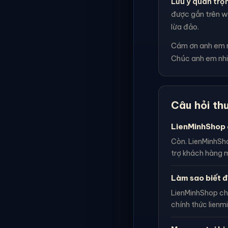
Lưu ý quan trọ
được gắn trên we
lừa đảo.
Cám ơn anh em rấ
Chúc anh em nhi
Câu hỏi th
LienMinhShop 
Còn. LienMinhSho
trợ khách hàng m
Làm sao biết đ
LienMinhShop ch
chính thức lienm