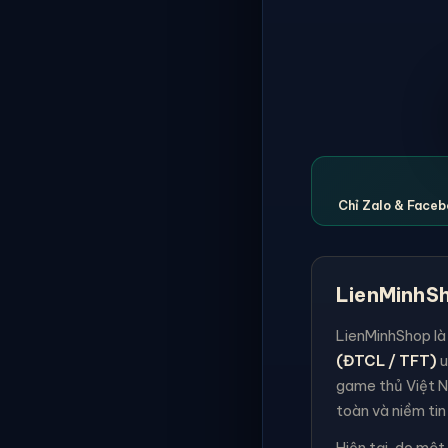
Chỉ Zalo & Facebo
LienMinhSh
LienMinhShop là
(ĐTCL / TFT)
u
game thủ Việt N
toàn và niềm tin
Hiện tại, do một