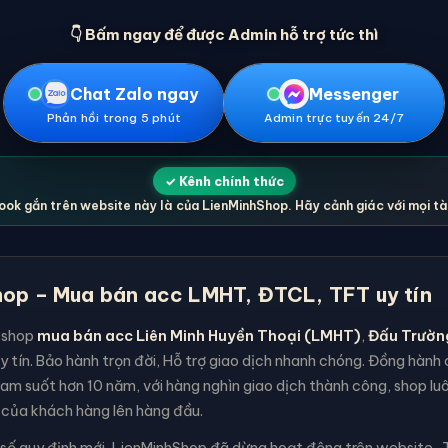
👇 Bấm ngay để được Admin hỗ trợ tức thì
Chat Zalo ngay
Messenger
Phản hồi trong 5 phút
Admin trực tuyến 24/7
✓ Kênh chính thức
ok gắn trên website này là của LienMinhShop. Hãy cảnh giác với mọi t
op – Mua bán acc LMHT, ĐTCL, TFT uy tín
 shop
mua bán acc Liên Minh Huyền Thoại (LMHT)
,
Đấu Trườn
y tín. Bảo hành trọn đời, Hỗ trợ giao dịch nhanh chóng. Đồng hàn
am suốt hơn 10 năm, với hàng nghìn giao dịch thành công, shop lu
 của khách hàng lên hàng đầu.
 số quy định mới, LienMinhShop đã dừng hoạt động trên website . T