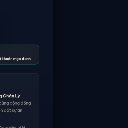
ài khoản mạo danh.
g Chân Lý
h cùng cộng đồng
ôn đặt sự an
uy nhiên, đội