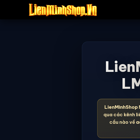
Lien
LM
LienMinhShop
qua các kênh li
cầu nào về
a