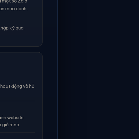
à một số Zalo
ian mạo danh,
thập kỷ qua.
n hoạt động và hỗ
rên website
à giả mạo.