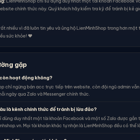
ng:
LienMinhShop chỉ sử dụng duy nhất một tài khoản Facebook v
bsite chính thức này. Quý khách hãy kiểm tra kỹ để tránh bị kẻ g
t nhiều vì đã luôn tin yêu và ủng hộ LienMinhShop trong hơn một 
ều sức khỏe! ❤️
ường gặp
còn hoạt động không?
p chỉ ngừng bán acc trực tiếp trên website, còn đội ngũ admin vẫ
ỗi ngày qua Zalo và Messenger chính thức.
âu là kênh chính thức để tránh bị lừa đảo?
ỉ dùng duy nhất một tài khoản Facebook và một số Zalo được gắn t
inhshop.vn. Mọi tài khoản khác tự nhận là LienMinhShop đều có thể l