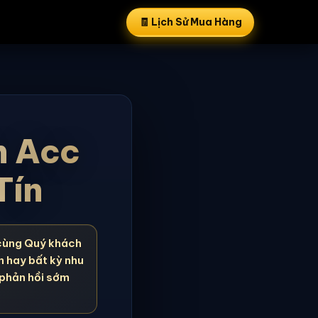
🧾 Lịch Sử Mua Hàng
n Acc
Tín
cùng Quý khách
n hay bất kỳ nhu
 phản hồi sớm