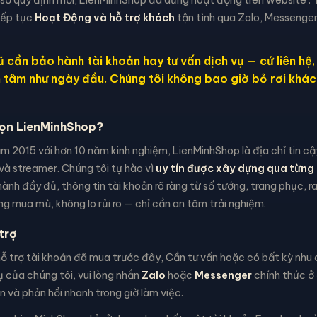
iếp tục
Hoạt Động và hỗ trợ khách
tận tình qua Zalo, Messenger
 cần bảo hành tài khoản hay tư vấn dịch vụ — cứ liên hệ
n tâm như ngày đầu. Chúng tôi không bao giờ bỏ rơi khác
họn LienMinhShop?
m 2015 với hơn 10 năm kinh nghiệm, LienMinhShop là địa chỉ tin c
và streamer. Chúng tôi tự hào vì
uy tín được xây dựng qua từng 
ành đầy đủ, thông tin tài khoản rõ ràng từ số tướng, trang phục, 
g mua mù, không lo rủi ro — chỉ cần an tâm trải nghiệm.
trợ
 trợ tài khoản đã mua trước đây, Cần tư vấn hoặc có bất kỳ nhu c
 của chúng tôi, vui lòng nhắn
Zalo
hoặc
Messenger
chính thức ở 
 và phản hồi nhanh trong giờ làm việc.