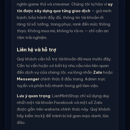
nghìn game thủ và streamer. Chúng tôi tự hào vì
uy
tín được xây dựng qua từng giao dịch
— giá minh
bạch, bảo hành đầy đủ, thông tin tài khoản rõ
ràng từ số tướng, trang phục, rank đến mức thông
thạo. Không mua mù, không lo rủi ro — chỉ cần an
tâm trải nghiệm.
Liên hệ và hỗ trợ
Quý khách cần hỗ trợ tài khoản đã mua trước đây,
Cần tư vấn hoặc có bất kỳ nhu cầu nào liên quan
đến dịch vụ của chúng tôi, vui lòng nhắn
Zalo
hoặc
Messenger
chính thức ở đầu trang. Admin trực
tuyến và phản hồi nhanh trong giờ làm việc.
Lưu ý quan trọng:
LienMinhShop chỉ sử dụng duy
nhất một tài khoản Facebook và một số Zalo
được gắn trên website chính thức này. Quý khách
hãy kiểm tra kỹ để tránh bị kẻ gian mạo danh, lừa
đảo.