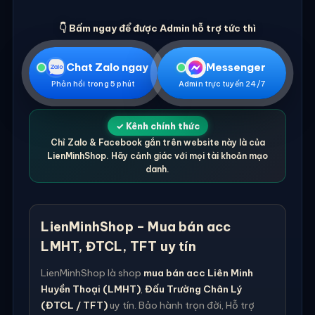
👇 Bấm ngay để được Admin hỗ trợ tức thì
Chat Zalo ngay
Messenger
Phản hồi trong 5 phút
Admin trực tuyến 24/7
✓ Kênh chính thức
Chỉ Zalo & Facebook gắn trên website này là của
LienMinhShop. Hãy cảnh giác với mọi tài khoản mạo
danh.
LienMinhShop – Mua bán acc
LMHT, ĐTCL, TFT uy tín
LienMinhShop là shop
mua bán acc Liên Minh
Huyền Thoại (LMHT)
,
Đấu Trường Chân Lý
(ĐTCL / TFT)
uy tín. Bảo hành trọn đời, Hỗ trợ