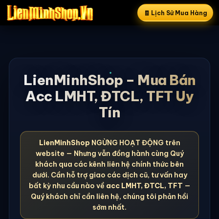
🧾 Lịch Sử Mua Hàng
LienMinhShop – Mua Bán
Acc LMHT, ĐTCL, TFT Uy
Tín
LienMinhShop
NGỪNG HOẠT ĐỘNG trên
website — Nhưng vẫn đồng hành cùng Quý
khách qua các kênh liên hệ chính thức bên
dưới. Cần hỗ trợ giao các dịch cũ, tư vấn hay
bất kỳ nhu cầu nào về
acc LMHT, ĐTCL, TFT
—
Quý khách chỉ cần liên hệ, chúng tôi phản hồi
sớm nhất.