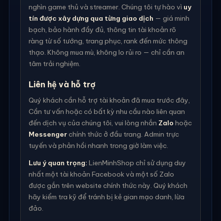
nghìn game thủ và streamer. Chúng tôi tự hào vì
uy
tín được xây dựng qua từng giao dịch
— giá minh
bạch, bảo hành đầy đủ, thông tin tài khoản rõ
ràng từ số tướng, trang phục, rank đến mức thông
thạo. Không mua mù, không lo rủi ro — chỉ cần an
tâm trải nghiệm.
Liên hệ và hỗ trợ
Quý khách cần hỗ trợ tài khoản đã mua trước đây,
Cần tư vấn hoặc có bất kỳ nhu cầu nào liên quan
đến dịch vụ của chúng tôi, vui lòng nhắn
Zalo
hoặc
Messenger
chính thức ở đầu trang. Admin trực
tuyến và phản hồi nhanh trong giờ làm việc.
Lưu ý quan trọng:
LienMinhShop chỉ sử dụng duy
nhất một tài khoản Facebook và một số Zalo
được gắn trên website chính thức này. Quý khách
hãy kiểm tra kỹ để tránh bị kẻ gian mạo danh, lừa
đảo.