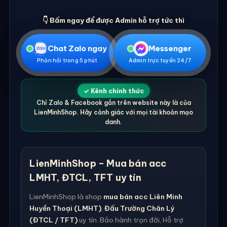
👇 Bấm ngay để được Admin hỗ trợ tức thì
Chat Zalo ngay
Messenger
Phản hồi trong 5 phút
Admin trực tuyến 24/7
✓ Kênh chính thức
Chỉ Zalo & Facebook gắn trên website này là của
LienMinhShop. Hãy cảnh giác với mọi tài khoản mạo
danh.
LienMinhShop – Mua bán acc
LMHT, ĐTCL, TFT uy tín
LienMinhShop là shop
mua bán acc Liên Minh
Huyền Thoại (LMHT)
,
Đấu Trường Chân Lý
(ĐTCL / TFT)
uy tín. Bảo hành trọn đời, Hỗ trợ