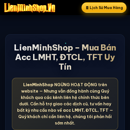
🧾 Lịch Sử Mua Hàng
LienMinhShop – Mua Bán
Acc LMHT, ĐTCL, TFT Uy
Tín
LienMinhShop
NGỪNG HOẠT ĐỘNG trên
website — Nhưng vẫn đồng hành cùng Quý
khách qua các kênh liên hệ chính thức bên
dưới. Cần hỗ trợ giao các dịch cũ, tư vấn hay
bất kỳ nhu cầu nào về
acc LMHT, ĐTCL, TFT
—
Quý khách chỉ cần liên hệ, chúng tôi phản hồi
sớm nhất.