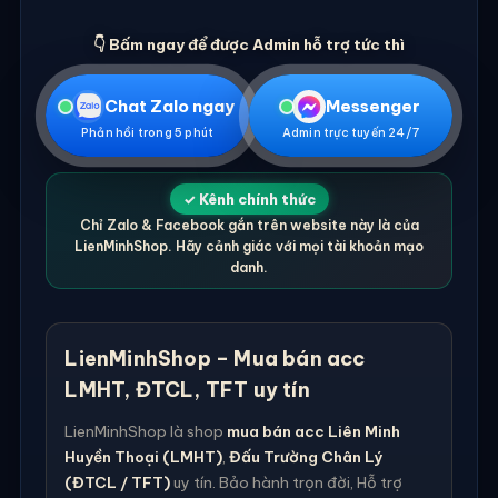
👇 Bấm ngay để được Admin hỗ trợ tức thì
Chat Zalo ngay
Messenger
Phản hồi trong 5 phút
Admin trực tuyến 24/7
✓ Kênh chính thức
Chỉ Zalo & Facebook gắn trên website này là của
LienMinhShop. Hãy cảnh giác với mọi tài khoản mạo
danh.
LienMinhShop – Mua bán acc
LMHT, ĐTCL, TFT uy tín
LienMinhShop là shop
mua bán acc Liên Minh
Huyền Thoại (LMHT)
,
Đấu Trường Chân Lý
(ĐTCL / TFT)
uy tín. Bảo hành trọn đời, Hỗ trợ