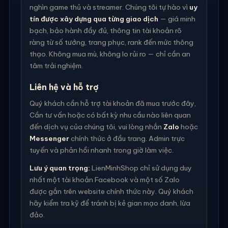
nghìn game thủ và streamer. Chúng tôi tự hào vì
uy
tín được xây dựng qua từng giao dịch
— giá minh
bạch, bảo hành đầy đủ, thông tin tài khoản rõ
ràng từ số tướng, trang phục, rank đến mức thông
thạo. Không mua mù, không lo rủi ro — chỉ cần an
tâm trải nghiệm.
Liên hệ và hỗ trợ
Quý khách cần hỗ trợ tài khoản đã mua trước đây,
Cần tư vấn hoặc có bất kỳ nhu cầu nào liên quan
đến dịch vụ của chúng tôi, vui lòng nhắn
Zalo
hoặc
Messenger
chính thức ở đầu trang. Admin trực
tuyến và phản hồi nhanh trong giờ làm việc.
Lưu ý quan trọng:
LienMinhShop chỉ sử dụng duy
nhất một tài khoản Facebook và một số Zalo
được gắn trên website chính thức này. Quý khách
hãy kiểm tra kỹ để tránh bị kẻ gian mạo danh, lừa
đảo.