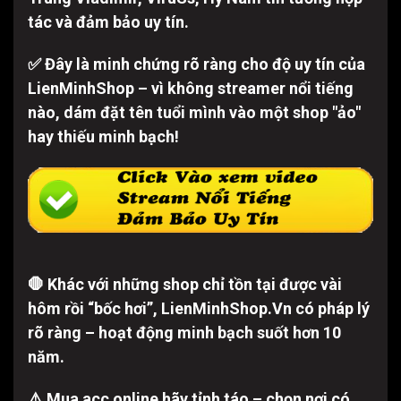
tác và đảm bảo uy tín.
✅ Đây là minh chứng rõ ràng cho độ uy tín của
LienMinhShop – vì không streamer nổi tiếng
nào, dám đặt tên tuổi mình vào một shop "ảo"
hay thiếu minh bạch!
🛑 Khác với những shop chỉ tồn tại được vài
hôm rồi “bốc hơi”, LienMinhShop.Vn có pháp lý
rõ ràng – hoạt động minh bạch suốt hơn 10
năm.
⚠️ Mua acc online hãy tỉnh táo – chọn nơi có