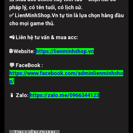
pháp lý, có tên tuổi, có lịch sử.
✅ LienMinhShop.Vn tự tin là lựa chọn hàng đầu
cho mọi game thủ.
📲 Liên hệ tư vấn & mua acc:
🌐 Website:
https://lienminhshop.vn
💬 FaceBook :
https://www.facebook.com/adminlienminhsho
p/
📱 Zalo:
https://zalo.me/0966344123
TIN LIÊN QUAN