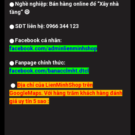
Nghề nghiệp: Bán hàng online để “Xây nhà
⬤
tầng” 😄
SĐT liên hệ: 0966 344 123
⬤
Facebook cá nhân:
⬤
facebook.com/adminlienminhshop
Fanpage chính thức:
⬤
facebook.com/banacclmht.dtcl
Địa chỉ của LienMinhShop trên
⬤
GoogleMaps. Với hàng trăm khách hàng đánh
giá uy tín 5 sao :