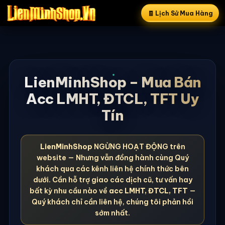
🧾 Lịch Sử Mua Hàng
LienMinhShop – Mua Bán
Acc LMHT, ĐTCL, TFT Uy
Tín
LienMinhShop
NGỪNG HOẠT ĐỘNG trên
website — Nhưng vẫn đồng hành cùng Quý
khách qua các kênh liên hệ chính thức bên
dưới. Cần hỗ trợ giao các dịch cũ, tư vấn hay
bất kỳ nhu cầu nào về
acc LMHT, ĐTCL, TFT
—
Quý khách chỉ cần liên hệ, chúng tôi phản hồi
sớm nhất.