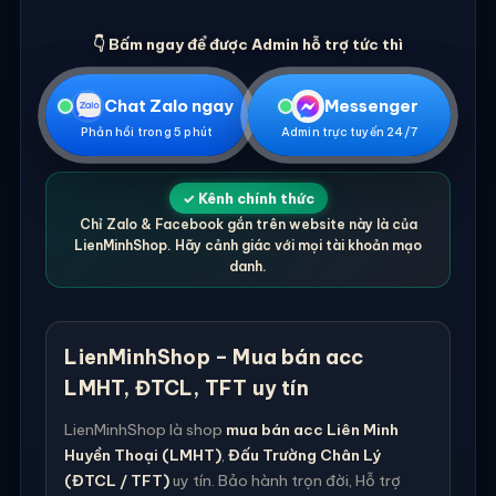
👇 Bấm ngay để được Admin hỗ trợ tức thì
Chat Zalo ngay
Messenger
Phản hồi trong 5 phút
Admin trực tuyến 24/7
✓ Kênh chính thức
Chỉ Zalo & Facebook gắn trên website này là của
LienMinhShop. Hãy cảnh giác với mọi tài khoản mạo
danh.
LienMinhShop – Mua bán acc
LMHT, ĐTCL, TFT uy tín
LienMinhShop là shop
mua bán acc Liên Minh
Huyền Thoại (LMHT)
,
Đấu Trường Chân Lý
(ĐTCL / TFT)
uy tín. Bảo hành trọn đời, Hỗ trợ