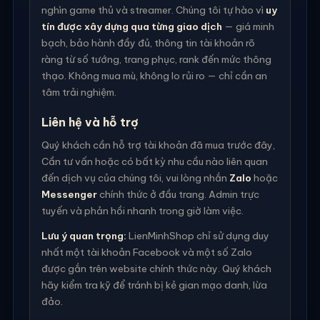
nghìn game thủ và streamer. Chúng tôi tự hào vì
uy
tín được xây dựng qua từng giao dịch
— giá minh
bạch, bảo hành đầy đủ, thông tin tài khoản rõ
ràng từ số tướng, trang phục, rank đến mức thông
thạo. Không mua mù, không lo rủi ro — chỉ cần an
tâm trải nghiệm.
Liên hệ và hỗ trợ
Quý khách cần hỗ trợ tài khoản đã mua trước đây,
Cần tư vấn hoặc có bất kỳ nhu cầu nào liên quan
đến dịch vụ của chúng tôi, vui lòng nhắn
Zalo
hoặc
Messenger
chính thức ở đầu trang. Admin trực
tuyến và phản hồi nhanh trong giờ làm việc.
Lưu ý quan trọng:
LienMinhShop chỉ sử dụng duy
nhất một tài khoản Facebook và một số Zalo
được gắn trên website chính thức này. Quý khách
hãy kiểm tra kỹ để tránh bị kẻ gian mạo danh, lừa
đảo.