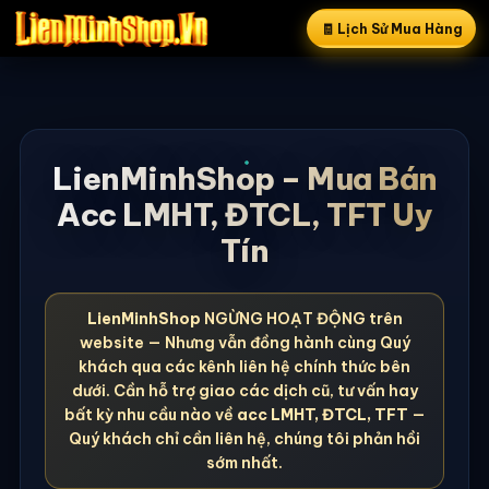
🧾 Lịch Sử Mua Hàng
LienMinhShop – Mua Bán
Acc LMHT, ĐTCL, TFT Uy
Tín
LienMinhShop
NGỪNG HOẠT ĐỘNG trên
website — Nhưng vẫn đồng hành cùng Quý
khách qua các kênh liên hệ chính thức bên
dưới. Cần hỗ trợ giao các dịch cũ, tư vấn hay
bất kỳ nhu cầu nào về
acc LMHT, ĐTCL, TFT
—
Quý khách chỉ cần liên hệ, chúng tôi phản hồi
sớm nhất.