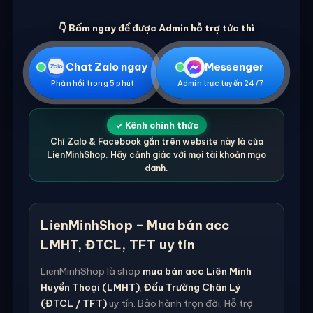
👇 Bấm ngay để được Admin hỗ trợ tức thì
Chat Zalo ngay
Messenger
Phản hồi trong 5 phút
Admin trực tuyến 24/7
✓ Kênh chính thức
Chỉ Zalo & Facebook gắn trên website này là của
LienMinhShop. Hãy cảnh giác với mọi tài khoản mạo
danh.
LienMinhShop – Mua bán acc
LMHT, ĐTCL, TFT uy tín
LienMinhShop là shop
mua bán acc Liên Minh
Huyền Thoại (LMHT)
,
Đấu Trường Chân Lý
(ĐTCL / TFT)
uy tín. Bảo hành trọn đời, Hỗ trợ