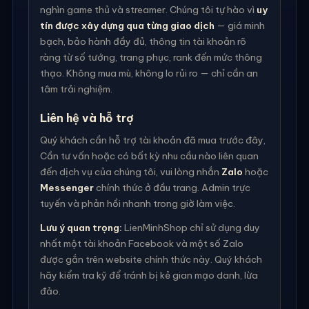
nghìn game thủ và streamer. Chúng tôi tự hào vì
uy
tín được xây dựng qua từng giao dịch
— giá minh
bạch, bảo hành đầy đủ, thông tin tài khoản rõ
ràng từ số tướng, trang phục, rank đến mức thông
thạo. Không mua mù, không lo rủi ro — chỉ cần an
tâm trải nghiệm.
Liên hệ và hỗ trợ
Quý khách cần hỗ trợ tài khoản đã mua trước đây,
Cần tư vấn hoặc có bất kỳ nhu cầu nào liên quan
đến dịch vụ của chúng tôi, vui lòng nhắn
Zalo
hoặc
Messenger
chính thức ở đầu trang. Admin trực
tuyến và phản hồi nhanh trong giờ làm việc.
Lưu ý quan trọng:
LienMinhShop chỉ sử dụng duy
nhất một tài khoản Facebook và một số Zalo
được gắn trên website chính thức này. Quý khách
hãy kiểm tra kỹ để tránh bị kẻ gian mạo danh, lừa
đảo.