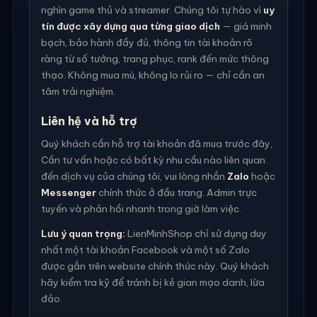
nghìn game thủ và streamer. Chúng tôi tự hào vì
uy
tín được xây dựng qua từng giao dịch
— giá minh
bạch, bảo hành đầy đủ, thông tin tài khoản rõ
ràng từ số tướng, trang phục, rank đến mức thông
thạo. Không mua mù, không lo rủi ro — chỉ cần an
tâm trải nghiệm.
Liên hệ và hỗ trợ
Quý khách cần hỗ trợ tài khoản đã mua trước đây,
Cần tư vấn hoặc có bất kỳ nhu cầu nào liên quan
đến dịch vụ của chúng tôi, vui lòng nhắn
Zalo
hoặc
Messenger
chính thức ở đầu trang. Admin trực
tuyến và phản hồi nhanh trong giờ làm việc.
Lưu ý quan trọng:
LienMinhShop chỉ sử dụng duy
nhất một tài khoản Facebook và một số Zalo
được gắn trên website chính thức này. Quý khách
hãy kiểm tra kỹ để tránh bị kẻ gian mạo danh, lừa
đảo.