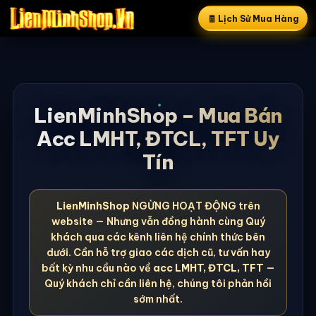
🧾 Lịch Sử Mua Hàng
LienMinhShop – Mua Bán
Acc LMHT, ĐTCL, TFT Uy
Tín
LienMinhShop
NGỪNG HOẠT ĐỘNG trên
website — Nhưng vẫn đồng hành cùng Quý
khách qua các kênh liên hệ chính thức bên
dưới. Cần hỗ trợ giao các dịch cũ, tư vấn hay
bất kỳ nhu cầu nào về
acc LMHT, ĐTCL, TFT
—
Quý khách chỉ cần liên hệ, chúng tôi phản hồi
sớm nhất.