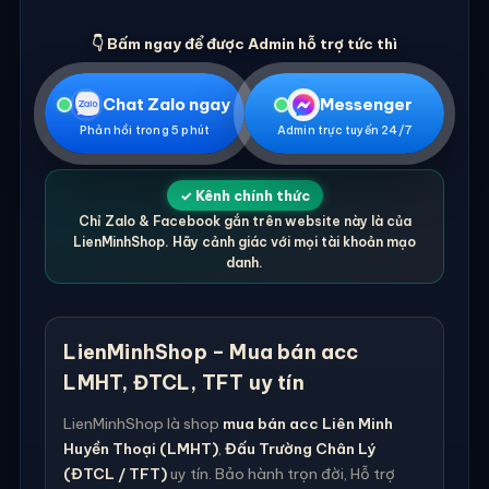
👇 Bấm ngay để được Admin hỗ trợ tức thì
Chat Zalo ngay
Messenger
Phản hồi trong 5 phút
Admin trực tuyến 24/7
✓ Kênh chính thức
Chỉ Zalo & Facebook gắn trên website này là của
LienMinhShop. Hãy cảnh giác với mọi tài khoản mạo
danh.
LienMinhShop – Mua bán acc
LMHT, ĐTCL, TFT uy tín
LienMinhShop là shop
mua bán acc Liên Minh
Huyền Thoại (LMHT)
,
Đấu Trường Chân Lý
(ĐTCL / TFT)
uy tín. Bảo hành trọn đời, Hỗ trợ