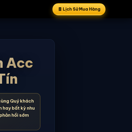
🧾 Lịch Sử Mua Hàng
n Acc
Tín
cùng Quý khách
n hay bất kỳ nhu
 phản hồi sớm