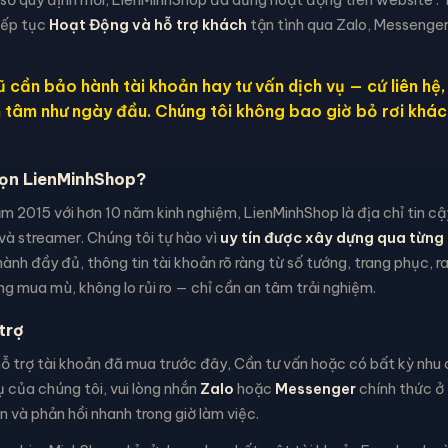
iếp tục
Hoạt Động và hỗ trợ khách
tận tình qua Zalo, Messenger
 cần bảo hành tài khoản hay tư vấn dịch vụ — cứ liên hệ
n tâm như ngày đầu. Chúng tôi không bao giờ bỏ rơi khác
họn LienMinhShop?
m 2015 với hơn 10 năm kinh nghiệm, LienMinhShop là địa chỉ tin c
và streamer. Chúng tôi tự hào vì
uy tín được xây dựng qua từng 
ành đầy đủ, thông tin tài khoản rõ ràng từ số tướng, trang phục, 
g mua mù, không lo rủi ro — chỉ cần an tâm trải nghiệm.
trợ
 trợ tài khoản đã mua trước đây, Cần tư vấn hoặc có bất kỳ nhu c
 của chúng tôi, vui lòng nhắn
Zalo
hoặc
Messenger
chính thức ở 
 và phản hồi nhanh trong giờ làm việc.