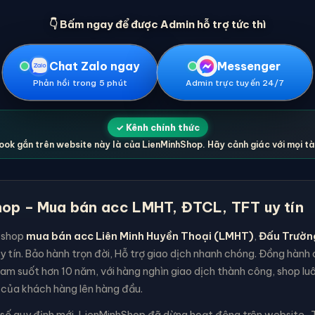
👇 Bấm ngay để được Admin hỗ trợ tức thì
Chat Zalo ngay
Messenger
Phản hồi trong 5 phút
Admin trực tuyến 24/7
✓ Kênh chính thức
ok gắn trên website này là của LienMinhShop. Hãy cảnh giác với mọi t
op – Mua bán acc LMHT, ĐTCL, TFT uy tín
 shop
mua bán acc Liên Minh Huyền Thoại (LMHT)
,
Đấu Trườn
y tín. Bảo hành trọn đời, Hỗ trợ giao dịch nhanh chóng. Đồng hàn
am suốt hơn 10 năm, với hàng nghìn giao dịch thành công, shop lu
 của khách hàng lên hàng đầu.
 số quy định mới, LienMinhShop đã dừng hoạt động trên website . T