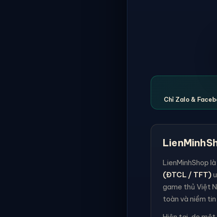
Chỉ Zalo & Facebo
LienMinhSh
LienMinhShop là
(ĐTCL / TFT)
u
game thủ Việt N
toàn và niềm tin
Hiện tại, do một