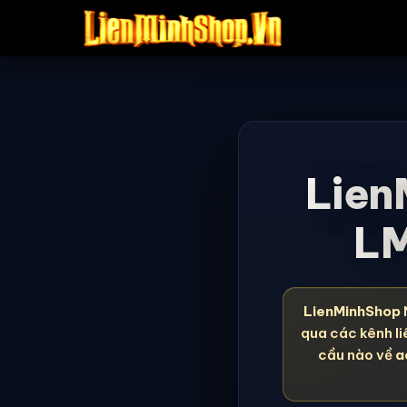
Lien
LM
LienMinhShop
qua các kênh li
cầu nào về
a