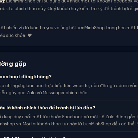
ng:
LienMinhShop chỉ sử dụng duy nhất một tài khoản Facebook v
bsite chính thức này. Quý khách hãy kiểm tra kỹ để tránh bị kẻ g
t nhiều vì đã luôn tin yêu và ủng hộ LienMinhShop trong hơn một 
ều sức khỏe! ❤️
ường gặp
còn hoạt động không?
p chỉ ngừng bán acc trực tiếp trên website, còn đội ngũ admin vẫ
ỗi ngày qua Zalo và Messenger chính thức.
âu là kênh chính thức để tránh bị lừa đảo?
ỉ dùng duy nhất một tài khoản Facebook và một số Zalo được gắn t
inhshop.vn. Mọi tài khoản khác tự nhận là LienMinhShop đều có thể l