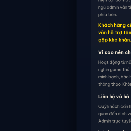
ngũ admin vẫn t
phía trên.
Khách hàng cũ
vẫn hỗ trợ tậ
gặp khó khăn.
Vì sao nên c
Hoạt động từ nă
nghìn game thủ 
minh bạch, bảo h
thông thạo. Khôn
Liên hệ và hỗ 
Quý khách cần hỗ
quan đến dịch vụ
Admin trực tuyến