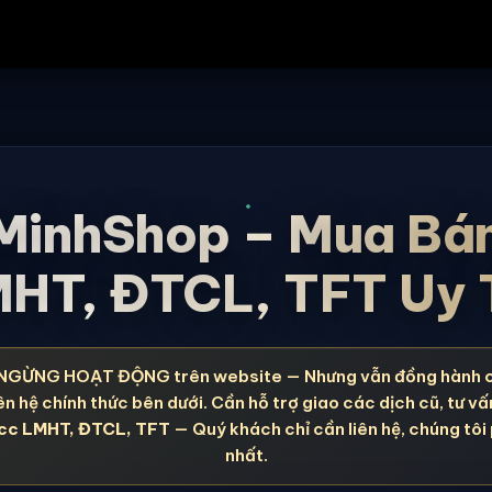
MinhShop – Mua Bá
HT, ĐTCL, TFT Uy 
NGỪNG HOẠT ĐỘNG trên website — Nhưng vẫn đồng hành 
ên hệ chính thức bên dưới. Cần hỗ trợ giao các dịch cũ, tư vấ
cc LMHT, ĐTCL, TFT
— Quý khách chỉ cần liên hệ, chúng tôi
nhất.