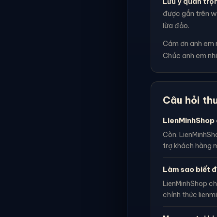
Lưu ý quan trọ
được gắn trên we
lừa đảo.
Cám ơn anh em rấ
Chúc anh em nhi
Câu hỏi th
LienMinhShop 
Còn. LienMinhSho
trợ khách hàng m
Làm sao biết đ
LienMinhShop ch
chính thức lienm