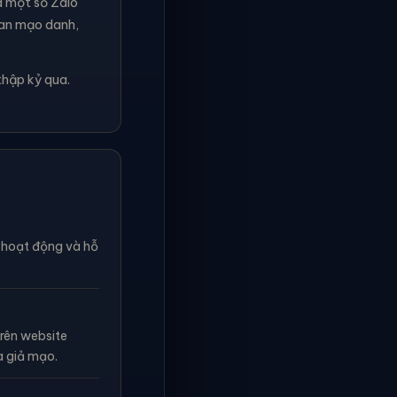
à một số Zalo
ian mạo danh,
thập kỷ qua.
n hoạt động và hỗ
rên website
à giả mạo.