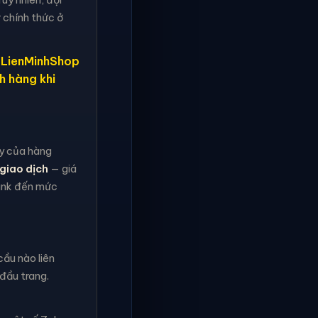
 chính thức ở
, LienMinhShop
h hàng khi
ậy của hàng
giao dịch
— giá
rank đến mức
ầu nào liên
đầu trang.