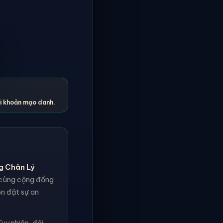
ài khoản mạo danh.
g Chân Lý
h cùng cộng đồng
ôn đặt sự an
uy nhiên, đội