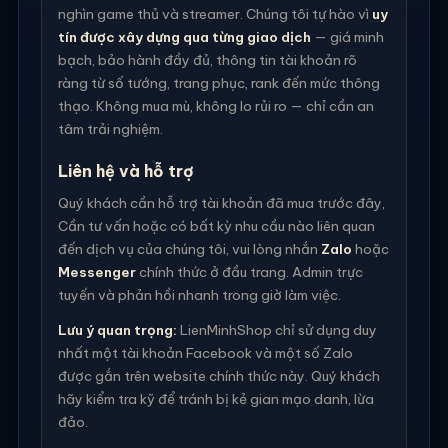
nghìn game thủ và streamer. Chúng tôi tự hào vì
uy
tín được xây dựng qua từng giao dịch
— giá minh
bạch, bảo hành đầy đủ, thông tin tài khoản rõ
ràng từ số tướng, trang phục, rank đến mức thông
thạo. Không mua mù, không lo rủi ro — chỉ cần an
tâm trải nghiệm.
Liên hệ và hỗ trợ
Quý khách cần hỗ trợ tài khoản đã mua trước đây,
Cần tư vấn hoặc có bất kỳ nhu cầu nào liên quan
đến dịch vụ của chúng tôi, vui lòng nhắn
Zalo
hoặc
Messenger
chính thức ở đầu trang. Admin trực
tuyến và phản hồi nhanh trong giờ làm việc.
Lưu ý quan trọng:
LienMinhShop chỉ sử dụng duy
nhất một tài khoản Facebook và một số Zalo
được gắn trên website chính thức này. Quý khách
hãy kiểm tra kỹ để tránh bị kẻ gian mạo danh, lừa
đảo.