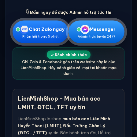
👇 Bấm ngay để được Admin hỗ trợ tức thì
Chat Zalo ngay
Messenger
Phản hồi trong 5 phút
Admin trực tuyến 24/7
✓ Kênh chính thức
Chỉ Zalo & Facebook gắn trên website này là của
LienMinhShop. Hãy cảnh giác với mọi tài khoản mạo
danh.
LienMinhShop – Mua bán acc
LMHT, ĐTCL, TFT uy tín
LienMinhShop là shop
mua bán acc Liên Minh
Huyền Thoại (LMHT)
,
Đấu Trường Chân Lý
(ĐTCL / TFT)
uy tín. Bảo hành trọn đời, Hỗ trợ