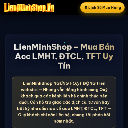
🧾 Lịch Sử Mua Hàng
LienMinhShop – Mua Bán
Acc LMHT, ĐTCL, TFT Uy
Tín
LienMinhShop
NGỪNG HOẠT ĐỘNG trên
website — Nhưng vẫn đồng hành cùng Quý
khách qua các kênh liên hệ chính thức bên
dưới. Cần hỗ trợ giao các dịch cũ, tư vấn hay
bất kỳ nhu cầu nào về
acc LMHT, ĐTCL, TFT
—
Quý khách chỉ cần liên hệ, chúng tôi phản hồi
sớm nhất.