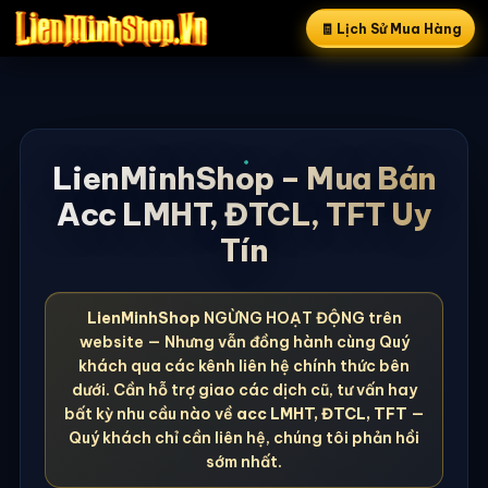
🧾 Lịch Sử Mua Hàng
LienMinhShop – Mua Bán
Acc LMHT, ĐTCL, TFT Uy
Tín
LienMinhShop
NGỪNG HOẠT ĐỘNG trên
website — Nhưng vẫn đồng hành cùng Quý
khách qua các kênh liên hệ chính thức bên
dưới. Cần hỗ trợ giao các dịch cũ, tư vấn hay
bất kỳ nhu cầu nào về
acc LMHT, ĐTCL, TFT
—
Quý khách chỉ cần liên hệ, chúng tôi phản hồi
sớm nhất.