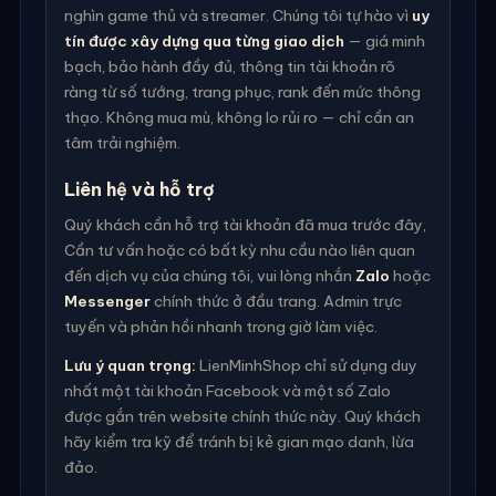
nghìn game thủ và streamer. Chúng tôi tự hào vì
uy
tín được xây dựng qua từng giao dịch
— giá minh
bạch, bảo hành đầy đủ, thông tin tài khoản rõ
ràng từ số tướng, trang phục, rank đến mức thông
thạo. Không mua mù, không lo rủi ro — chỉ cần an
tâm trải nghiệm.
Liên hệ và hỗ trợ
Quý khách cần hỗ trợ tài khoản đã mua trước đây,
Cần tư vấn hoặc có bất kỳ nhu cầu nào liên quan
đến dịch vụ của chúng tôi, vui lòng nhắn
Zalo
hoặc
Messenger
chính thức ở đầu trang. Admin trực
tuyến và phản hồi nhanh trong giờ làm việc.
Lưu ý quan trọng:
LienMinhShop chỉ sử dụng duy
nhất một tài khoản Facebook và một số Zalo
được gắn trên website chính thức này. Quý khách
hãy kiểm tra kỹ để tránh bị kẻ gian mạo danh, lừa
đảo.