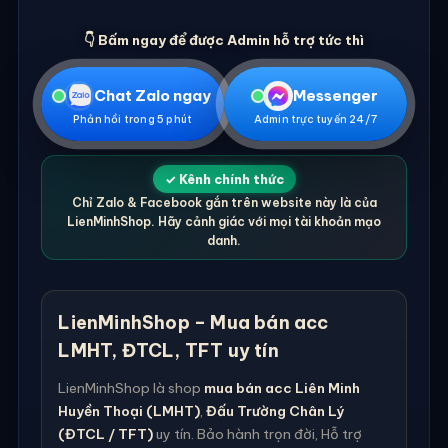
👇 Bấm ngay để được Admin hỗ trợ tức thì
Chat Zalo ngay
Messenger
Phản hồi trong 5 phút
Admin trực tuyến 24/7
✓ Kênh chính thức
Chỉ Zalo & Facebook gắn trên website này là của
LienMinhShop. Hãy cảnh giác với mọi tài khoản mạo
danh.
LienMinhShop – Mua bán acc
LMHT, ĐTCL, TFT uy tín
LienMinhShop là shop
mua bán acc Liên Minh
Huyền Thoại (LMHT)
,
Đấu Trường Chân Lý
(ĐTCL / TFT)
uy tín. Bảo hành trọn đời, Hỗ trợ