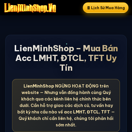
🧾 Lịch Sử Mua Hàng
LienMinhShop – Mua Bán
Acc LMHT, ĐTCL, TFT Uy
Tín
LienMinhShop
NGỪNG HOẠT ĐỘNG trên
website — Nhưng vẫn đồng hành cùng Quý
khách qua các kênh liên hệ chính thức bên
dưới. Cần hỗ trợ giao các dịch cũ, tư vấn hay
bất kỳ nhu cầu nào về
acc LMHT, ĐTCL, TFT
—
Quý khách chỉ cần liên hệ, chúng tôi phản hồi
sớm nhất.