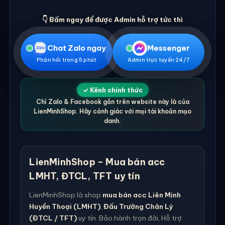
👇 Bấm ngay để được Admin hỗ trợ tức thì
Chat Zalo ngay
Messenger
Phản hồi trong 5 phút
Admin trực tuyến 24/7
✓ Kênh chính thức
Chỉ Zalo & Facebook gắn trên website này là của
LienMinhShop. Hãy cảnh giác với mọi tài khoản mạo
danh.
LienMinhShop – Mua bán acc
LMHT, ĐTCL, TFT uy tín
LienMinhShop là shop
mua bán acc Liên Minh
Huyền Thoại (LMHT)
,
Đấu Trường Chân Lý
(ĐTCL / TFT)
uy tín. Bảo hành trọn đời, Hỗ trợ