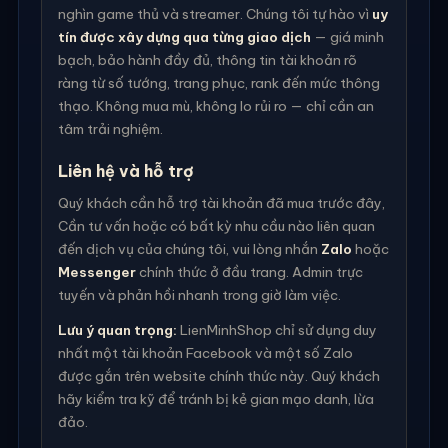
nghìn game thủ và streamer. Chúng tôi tự hào vì
uy
tín được xây dựng qua từng giao dịch
— giá minh
bạch, bảo hành đầy đủ, thông tin tài khoản rõ
ràng từ số tướng, trang phục, rank đến mức thông
thạo. Không mua mù, không lo rủi ro — chỉ cần an
tâm trải nghiệm.
Liên hệ và hỗ trợ
Quý khách cần hỗ trợ tài khoản đã mua trước đây,
Cần tư vấn hoặc có bất kỳ nhu cầu nào liên quan
đến dịch vụ của chúng tôi, vui lòng nhắn
Zalo
hoặc
Messenger
chính thức ở đầu trang. Admin trực
tuyến và phản hồi nhanh trong giờ làm việc.
Lưu ý quan trọng:
LienMinhShop chỉ sử dụng duy
nhất một tài khoản Facebook và một số Zalo
được gắn trên website chính thức này. Quý khách
hãy kiểm tra kỹ để tránh bị kẻ gian mạo danh, lừa
đảo.