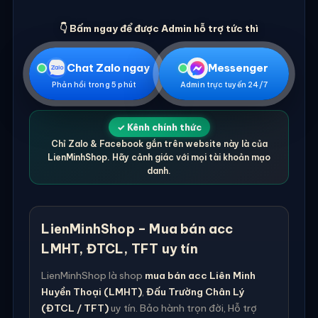
👇 Bấm ngay để được Admin hỗ trợ tức thì
Chat Zalo ngay
Messenger
Phản hồi trong 5 phút
Admin trực tuyến 24/7
✓ Kênh chính thức
Chỉ Zalo & Facebook gắn trên website này là của
LienMinhShop. Hãy cảnh giác với mọi tài khoản mạo
danh.
LienMinhShop – Mua bán acc
LMHT, ĐTCL, TFT uy tín
LienMinhShop là shop
mua bán acc Liên Minh
Huyền Thoại (LMHT)
,
Đấu Trường Chân Lý
(ĐTCL / TFT)
uy tín. Bảo hành trọn đời, Hỗ trợ