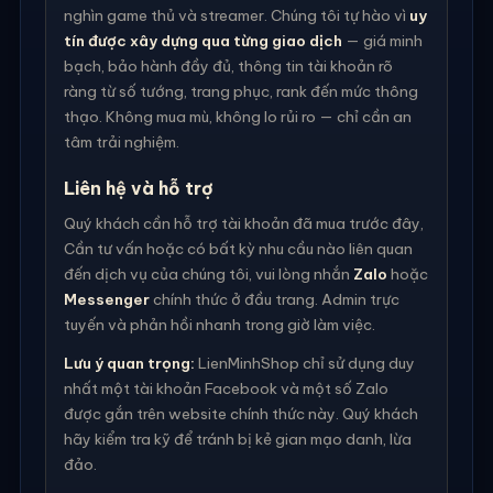
nghìn game thủ và streamer. Chúng tôi tự hào vì
uy
tín được xây dựng qua từng giao dịch
— giá minh
bạch, bảo hành đầy đủ, thông tin tài khoản rõ
ràng từ số tướng, trang phục, rank đến mức thông
thạo. Không mua mù, không lo rủi ro — chỉ cần an
tâm trải nghiệm.
Liên hệ và hỗ trợ
Quý khách cần hỗ trợ tài khoản đã mua trước đây,
Cần tư vấn hoặc có bất kỳ nhu cầu nào liên quan
đến dịch vụ của chúng tôi, vui lòng nhắn
Zalo
hoặc
Messenger
chính thức ở đầu trang. Admin trực
tuyến và phản hồi nhanh trong giờ làm việc.
Lưu ý quan trọng:
LienMinhShop chỉ sử dụng duy
nhất một tài khoản Facebook và một số Zalo
được gắn trên website chính thức này. Quý khách
hãy kiểm tra kỹ để tránh bị kẻ gian mạo danh, lừa
đảo.