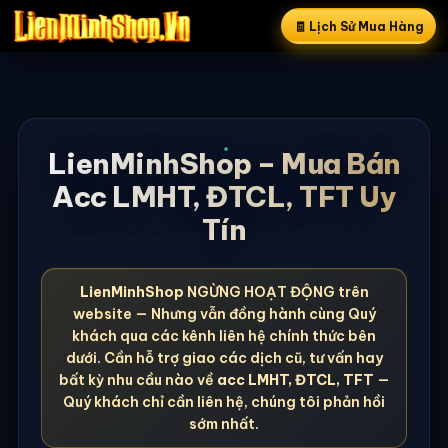
🧾 Lịch Sử Mua Hàng
LienMinhShop – Mua Bán
Acc LMHT, ĐTCL, TFT Uy
Tín
LienMinhShop
NGỪNG HOẠT ĐỘNG trên
website — Nhưng vẫn đồng hành cùng Quý
khách qua các kênh liên hệ chính thức bên
dưới. Cần hỗ trợ giao các dịch cũ, tư vấn hay
bất kỳ nhu cầu nào về
acc LMHT, ĐTCL, TFT
—
Quý khách chỉ cần liên hệ, chúng tôi phản hồi
sớm nhất.