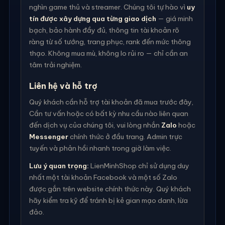
nghìn game thủ và streamer. Chúng tôi tự hào vì
uy
tín được xây dựng qua từng giao dịch
— giá minh
bạch, bảo hành đầy đủ, thông tin tài khoản rõ
ràng từ số tướng, trang phục, rank đến mức thông
thạo. Không mua mù, không lo rủi ro — chỉ cần an
tâm trải nghiệm.
Liên hệ và hỗ trợ
Quý khách cần hỗ trợ tài khoản đã mua trước đây,
Cần tư vấn hoặc có bất kỳ nhu cầu nào liên quan
đến dịch vụ của chúng tôi, vui lòng nhắn
Zalo
hoặc
Messenger
chính thức ở đầu trang. Admin trực
tuyến và phản hồi nhanh trong giờ làm việc.
Lưu ý quan trọng:
LienMinhShop chỉ sử dụng duy
nhất một tài khoản Facebook và một số Zalo
được gắn trên website chính thức này. Quý khách
hãy kiểm tra kỹ để tránh bị kẻ gian mạo danh, lừa
đảo.