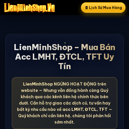
🧾 Lịch Sử Mua Hàng
LienMinhShop – Mua Bán
Acc LMHT, ĐTCL, TFT Uy
Tín
LienMinhShop
NGỪNG HOẠT ĐỘNG trên
website — Nhưng vẫn đồng hành cùng Quý
khách qua các kênh liên hệ chính thức bên
dưới. Cần hỗ trợ giao các dịch cũ, tư vấn hay
bất kỳ nhu cầu nào về
acc LMHT, ĐTCL, TFT
—
Quý khách chỉ cần liên hệ, chúng tôi phản hồi
sớm nhất.