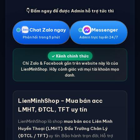
👇 Bấm ngay để được Admin hỗ trợ tức thì
Chat Zalo ngay
Messenger
Phản hồi trong 5 phút
Admin trực tuyến 24/7
✓ Kênh chính thức
Chỉ Zalo & Facebook gắn trên website này là của
LienMinhShop. Hãy cảnh giác với mọi tài khoản mạo
danh.
LienMinhShop – Mua bán acc
LMHT, ĐTCL, TFT uy tín
LienMinhShop là shop
mua bán acc Liên Minh
Huyền Thoại (LMHT)
,
Đấu Trường Chân Lý
(ĐTCL / TFT)
uy tín. Bảo hành trọn đời, Hỗ trợ