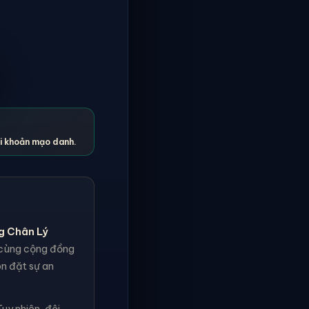
ài khoản mạo danh.
g Chân Lý
h cùng cộng đồng
ôn đặt sự an
uy nhiên, đội