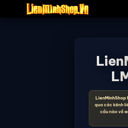
Lien
LM
LienMinhShop
qua các kênh li
cầu nào về
a