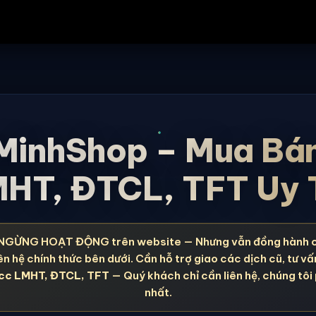
MinhShop – Mua Bá
HT, ĐTCL, TFT Uy 
NGỪNG HOẠT ĐỘNG trên website — Nhưng vẫn đồng hành 
ên hệ chính thức bên dưới. Cần hỗ trợ giao các dịch cũ, tư vấ
cc LMHT, ĐTCL, TFT
— Quý khách chỉ cần liên hệ, chúng tôi
nhất.