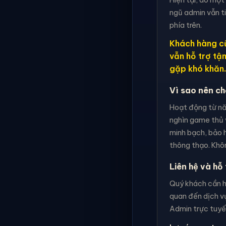
ngũ admin vẫn t
phía trên.
Khách hàng cũ
vẫn hỗ trợ tậ
gặp khó khăn.
Vì sao nên c
Hoạt động từ nă
nghìn game thủ 
minh bạch, bảo h
thông thạo. Khôn
Liên hệ và hỗ 
Quý khách cần hỗ
quan đến dịch vụ
Admin trực tuyến