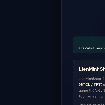
Chỉ Zalo & Facebo
LienMinhSh
LienMinhShop là
(ĐTCL / TFT)
u
game thủ Việt N
toàn và niềm tin
Hiện tại, do một