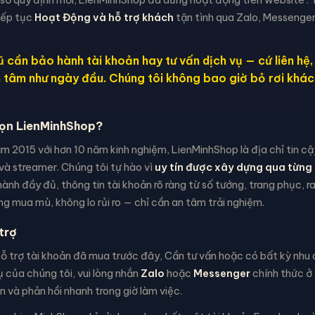
iếp tục
Hoạt Động và hỗ trợ khách
tận tình qua Zalo, Messenger
 cần bảo hành tài khoản hay tư vấn dịch vụ — cứ liên hệ
n tâm như ngày đầu. Chúng tôi không bao giờ bỏ rơi khác
họn LienMinhShop?
m 2015 với hơn 10 năm kinh nghiệm, LienMinhShop là địa chỉ tin c
và streamer. Chúng tôi tự hào vì
uy tín được xây dựng qua từng 
ành đầy đủ, thông tin tài khoản rõ ràng từ số tướng, trang phục, 
g mua mù, không lo rủi ro — chỉ cần an tâm trải nghiệm.
trợ
 trợ tài khoản đã mua trước đây, Cần tư vấn hoặc có bất kỳ nhu c
 của chúng tôi, vui lòng nhắn
Zalo
hoặc
Messenger
chính thức ở 
 và phản hồi nhanh trong giờ làm việc.