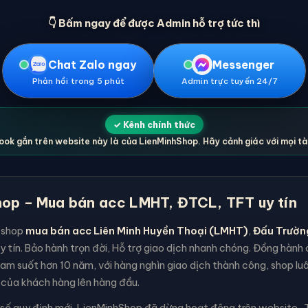
👇 Bấm ngay để được Admin hỗ trợ tức thì
Chat Zalo ngay
Messenger
Phản hồi trong 5 phút
Admin trực tuyến 24/7
✓ Kênh chính thức
ok gắn trên website này là của LienMinhShop. Hãy cảnh giác với mọi t
op – Mua bán acc LMHT, ĐTCL, TFT uy tín
 shop
mua bán acc Liên Minh Huyền Thoại (LMHT)
,
Đấu Trườn
y tín. Bảo hành trọn đời, Hỗ trợ giao dịch nhanh chóng. Đồng hàn
am suốt hơn 10 năm, với hàng nghìn giao dịch thành công, shop lu
 của khách hàng lên hàng đầu.
 số quy định mới, LienMinhShop đã dừng hoạt động trên website . T