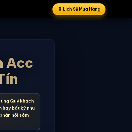
🧾 Lịch Sử Mua Hàng
n Acc
Tín
cùng Quý khách
n hay bất kỳ nhu
 phản hồi sớm