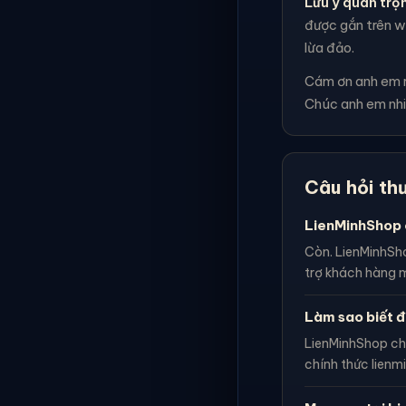
Lưu ý quan trọ
được gắn trên we
lừa đảo.
Cám ơn anh em rấ
Chúc anh em nhi
Câu hỏi th
LienMinhShop 
Còn. LienMinhSho
trợ khách hàng m
Làm sao biết đ
LienMinhShop ch
chính thức lienm