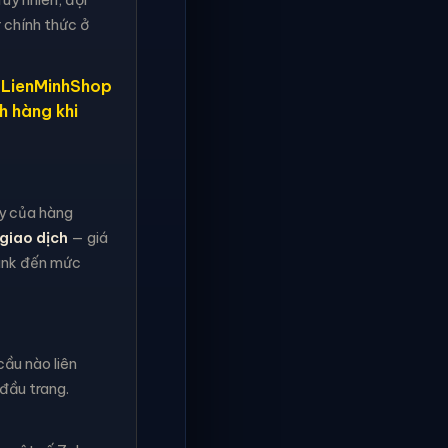
 chính thức ở
, LienMinhShop
h hàng khi
ậy của hàng
giao dịch
— giá
rank đến mức
ầu nào liên
đầu trang.