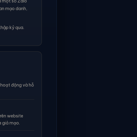
à một số Zalo
ian mạo danh,
thập kỷ qua.
n hoạt động và hỗ
rên website
à giả mạo.