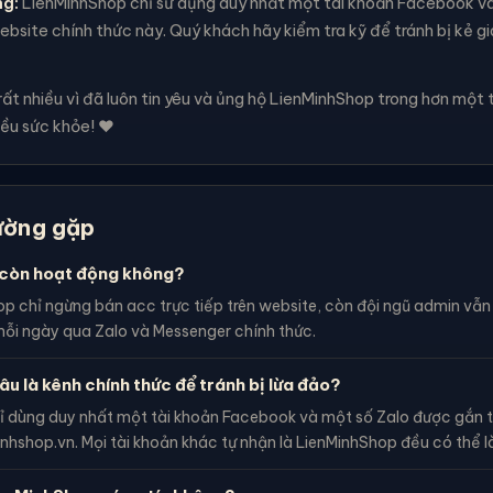
ng:
LienMinhShop chỉ sử dụng duy nhất một tài khoản Facebook v
bsite chính thức này. Quý khách hãy kiểm tra kỹ để tránh bị kẻ g
t nhiều vì đã luôn tin yêu và ủng hộ LienMinhShop trong hơn một 
ều sức khỏe! ❤️
ường gặp
còn hoạt động không?
p chỉ ngừng bán acc trực tiếp trên website, còn đội ngũ admin vẫ
ỗi ngày qua Zalo và Messenger chính thức.
âu là kênh chính thức để tránh bị lừa đảo?
ỉ dùng duy nhất một tài khoản Facebook và một số Zalo được gắn t
inhshop.vn. Mọi tài khoản khác tự nhận là LienMinhShop đều có thể l