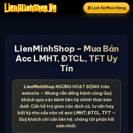
🧾 Lịch Sử Mua Hàng
LienMinhShop – Mua Bán
Acc LMHT, ĐTCL, TFT Uy
Tín
LienMinhShop
NGỪNG HOẠT ĐỘNG trên
website — Nhưng vẫn đồng hành cùng Quý
khách qua các kênh liên hệ chính thức bên
dưới. Cần hỗ trợ giao các dịch cũ, tư vấn hay
bất kỳ nhu cầu nào về
acc LMHT, ĐTCL, TFT
—
Quý khách chỉ cần liên hệ, chúng tôi phản hồi
sớm nhất.