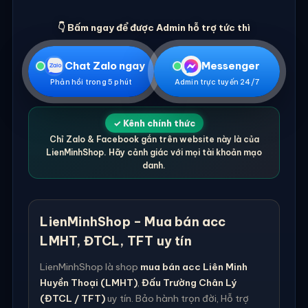
👇 Bấm ngay để được Admin hỗ trợ tức thì
Chat Zalo ngay
Messenger
Phản hồi trong 5 phút
Admin trực tuyến 24/7
✓ Kênh chính thức
Chỉ Zalo & Facebook gắn trên website này là của
LienMinhShop. Hãy cảnh giác với mọi tài khoản mạo
danh.
LienMinhShop – Mua bán acc
LMHT, ĐTCL, TFT uy tín
LienMinhShop là shop
mua bán acc Liên Minh
Huyền Thoại (LMHT)
,
Đấu Trường Chân Lý
(ĐTCL / TFT)
uy tín. Bảo hành trọn đời, Hỗ trợ