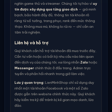
nghìn game thủ và streamer. Chúng tôi tự hào vì
uy
tín được xây dựng qua từng giao dịch
— giá minh
bạch, bảo hành đầy đủ, thông tin tài khoản rõ
ràng từ số tướng, trang phục, rank đến mức thông
thạo. Không mua mù, không lo rủi ro — chỉ cần an
tâm trải nghiệm.
Liên hệ và hỗ trợ
Quý khách cần hỗ trợ tài khoản đã mua trước đây,
Cần tư vấn hoặc có bất kỳ nhu cầu nào liên quan
đến dịch vụ của chúng tôi, vui lòng nhắn
Zalo
hoặc
Messenger
chính thức ở đầu trang. Admin trực
tuyến và phản hồi nhanh trong giờ làm việc.
Lưu ý quan trọng:
LienMinhShop chỉ sử dụng duy
nhất một tài khoản Facebook và một số Zalo
được gắn trên website chính thức này. Quý khách
hãy kiểm tra kỹ để tránh bị kẻ gian mạo danh, lừa
đảo.