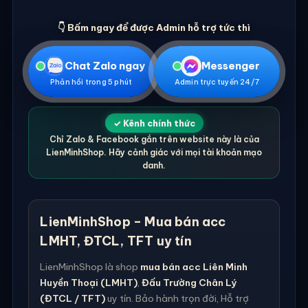
👇 Bấm ngay để được Admin hỗ trợ tức thì
Chat Zalo ngay
Messenger
Phản hồi trong 5 phút
Admin trực tuyến 24/7
✓ Kênh chính thức
Chỉ Zalo & Facebook gắn trên website này là của
LienMinhShop. Hãy cảnh giác với mọi tài khoản mạo
danh.
LienMinhShop – Mua bán acc
LMHT, ĐTCL, TFT uy tín
LienMinhShop là shop
mua bán acc Liên Minh
Huyền Thoại (LMHT)
,
Đấu Trường Chân Lý
(ĐTCL / TFT)
uy tín. Bảo hành trọn đời, Hỗ trợ