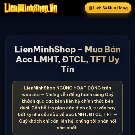
🧾 Lịch Sử Mua Hàng
LienMinhShop – Mua Bán
Acc LMHT, ĐTCL, TFT Uy
Tín
LienMinhShop
NGỪNG HOẠT ĐỘNG trên
website — Nhưng vẫn đồng hành cùng Quý
khách qua các kênh liên hệ chính thức bên
dưới. Cần hỗ trợ giao các dịch cũ, tư vấn hay
bất kỳ nhu cầu nào về
acc LMHT, ĐTCL, TFT
—
Quý khách chỉ cần liên hệ, chúng tôi phản hồi
sớm nhất.