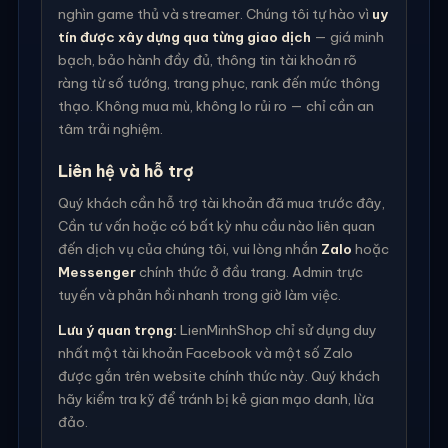
nghìn game thủ và streamer. Chúng tôi tự hào vì
uy
tín được xây dựng qua từng giao dịch
— giá minh
bạch, bảo hành đầy đủ, thông tin tài khoản rõ
ràng từ số tướng, trang phục, rank đến mức thông
thạo. Không mua mù, không lo rủi ro — chỉ cần an
tâm trải nghiệm.
Liên hệ và hỗ trợ
Quý khách cần hỗ trợ tài khoản đã mua trước đây,
Cần tư vấn hoặc có bất kỳ nhu cầu nào liên quan
đến dịch vụ của chúng tôi, vui lòng nhắn
Zalo
hoặc
Messenger
chính thức ở đầu trang. Admin trực
tuyến và phản hồi nhanh trong giờ làm việc.
Lưu ý quan trọng:
LienMinhShop chỉ sử dụng duy
nhất một tài khoản Facebook và một số Zalo
được gắn trên website chính thức này. Quý khách
hãy kiểm tra kỹ để tránh bị kẻ gian mạo danh, lừa
đảo.