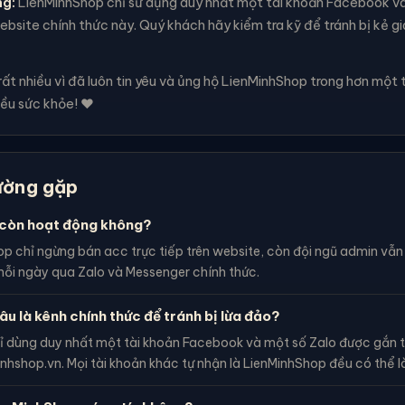
ng:
LienMinhShop chỉ sử dụng duy nhất một tài khoản Facebook v
bsite chính thức này. Quý khách hãy kiểm tra kỹ để tránh bị kẻ g
t nhiều vì đã luôn tin yêu và ủng hộ LienMinhShop trong hơn một 
ều sức khỏe! ❤️
ường gặp
còn hoạt động không?
p chỉ ngừng bán acc trực tiếp trên website, còn đội ngũ admin vẫ
ỗi ngày qua Zalo và Messenger chính thức.
âu là kênh chính thức để tránh bị lừa đảo?
ỉ dùng duy nhất một tài khoản Facebook và một số Zalo được gắn t
inhshop.vn. Mọi tài khoản khác tự nhận là LienMinhShop đều có thể l