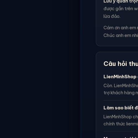
Lưu ý quan trọ
được gắn trên we
lừa đảo.
Cám ơn anh em rấ
Chúc anh em nhi
Câu hỏi th
LienMinhShop 
Còn. LienMinhSho
trợ khách hàng m
Làm sao biết đ
LienMinhShop ch
chính thức lienm