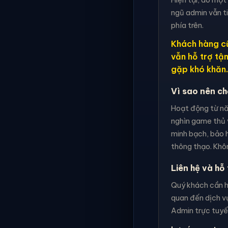
ngũ admin vẫn t
phía trên.
Khách hàng cũ
vẫn hỗ trợ tậ
gặp khó khăn.
Vì sao nên c
Hoạt động từ nă
nghìn game thủ 
minh bạch, bảo h
thông thạo. Khôn
Liên hệ và hỗ 
Quý khách cần hỗ
quan đến dịch vụ
Admin trực tuyến