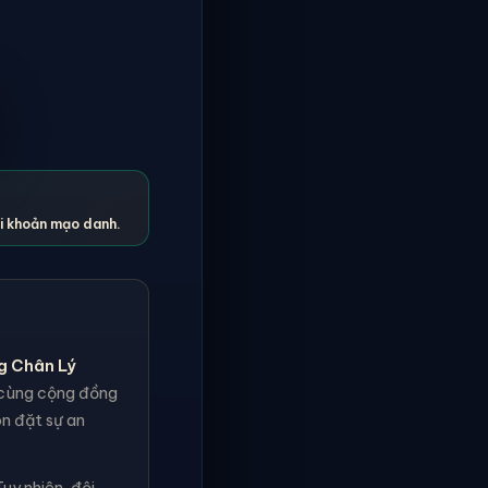
ài khoản mạo danh.
g Chân Lý
h cùng cộng đồng
ôn đặt sự an
uy nhiên, đội