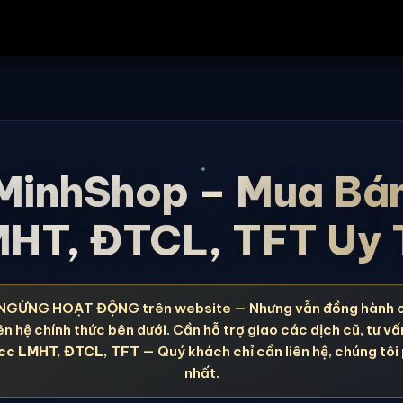
MinhShop – Mua Bá
HT, ĐTCL, TFT Uy 
NGỪNG HOẠT ĐỘNG trên website — Nhưng vẫn đồng hành 
ên hệ chính thức bên dưới. Cần hỗ trợ giao các dịch cũ, tư vấ
cc LMHT, ĐTCL, TFT
— Quý khách chỉ cần liên hệ, chúng tôi
nhất.