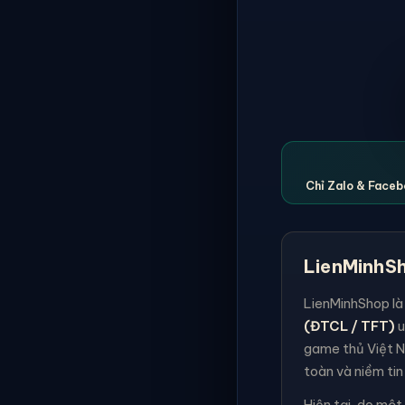
Chỉ Zalo & Facebo
LienMinhSh
LienMinhShop là
(ĐTCL / TFT)
u
game thủ Việt N
toàn và niềm tin
Hiện tại, do một