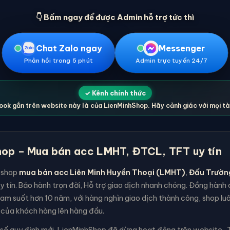
👇 Bấm ngay để được Admin hỗ trợ tức thì
Chat Zalo ngay
Messenger
Phản hồi trong 5 phút
Admin trực tuyến 24/7
✓ Kênh chính thức
ok gắn trên website này là của LienMinhShop. Hãy cảnh giác với mọi t
op – Mua bán acc LMHT, ĐTCL, TFT uy tín
 shop
mua bán acc Liên Minh Huyền Thoại (LMHT)
,
Đấu Trườn
y tín. Bảo hành trọn đời, Hỗ trợ giao dịch nhanh chóng. Đồng hàn
am suốt hơn 10 năm, với hàng nghìn giao dịch thành công, shop lu
 của khách hàng lên hàng đầu.
 số quy định mới, LienMinhShop đã dừng hoạt động trên website . T