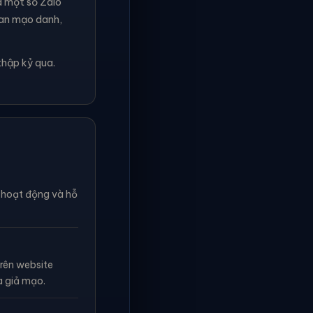
à một số Zalo
ian mạo danh,
thập kỷ qua.
n hoạt động và hỗ
rên website
à giả mạo.