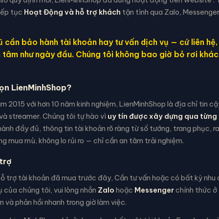
iếp tục
Hoạt Động và hỗ trợ khách
tận tình qua Zalo, Messenger
 cần bảo hành tài khoản hay tư vấn dịch vụ — cứ liên hệ
n tâm như ngày đầu. Chúng tôi không bao giờ bỏ rơi khác
họn LienMinhShop?
m 2015 với hơn 10 năm kinh nghiệm, LienMinhShop là địa chỉ tin c
và streamer. Chúng tôi tự hào vì
uy tín được xây dựng qua từng 
ành đầy đủ, thông tin tài khoản rõ ràng từ số tướng, trang phục, 
g mua mù, không lo rủi ro — chỉ cần an tâm trải nghiệm.
trợ
 trợ tài khoản đã mua trước đây, Cần tư vấn hoặc có bất kỳ nhu c
 của chúng tôi, vui lòng nhắn
Zalo
hoặc
Messenger
chính thức ở 
 và phản hồi nhanh trong giờ làm việc.