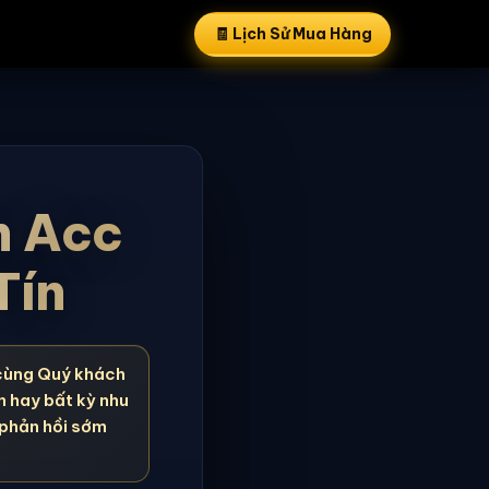
🧾 Lịch Sử Mua Hàng
n Acc
Tín
cùng Quý khách
n hay bất kỳ nhu
 phản hồi sớm