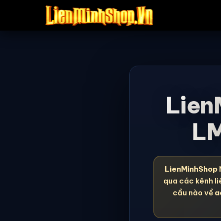
Lien
LM
LienMinhShop
qua các kênh li
cầu nào về
a