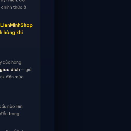
 chính thức ở
, LienMinhShop
h hàng khi
ậy của hàng
giao dịch
— giá
rank đến mức
ầu nào liên
đầu trang.