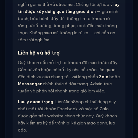
nghìn game thủ và streamer. Chúng tôi tự hào vì
uy
tín được xây dựng qua từng giao dịch
— giá minh
bạch, bảo hành đầy đủ, thông tin tài khoản rõ
ràng từ số tướng, trang phục, rank đến mức thông
thạo. Không mua mù, không lo rủi ro — chỉ cần an
tâm trải nghiệm.
Liên hệ và hỗ trợ
Quý khách cần hỗ trợ tài khoản đã mua trước đây,
Cần tư vấn hoặc có bất kỳ nhu cầu nào liên quan
đến dịch vụ của chúng tôi, vui lòng nhắn
Zalo
hoặc
Messenger
chính thức ở đầu trang. Admin trực
tuyến và phản hồi nhanh trong giờ làm việc.
Lưu ý quan trọng:
LienMinhShop chỉ sử dụng duy
nhất một tài khoản Facebook và một số Zalo
được gắn trên website chính thức này. Quý khách
hãy kiểm tra kỹ để tránh bị kẻ gian mạo danh, lừa
đảo.