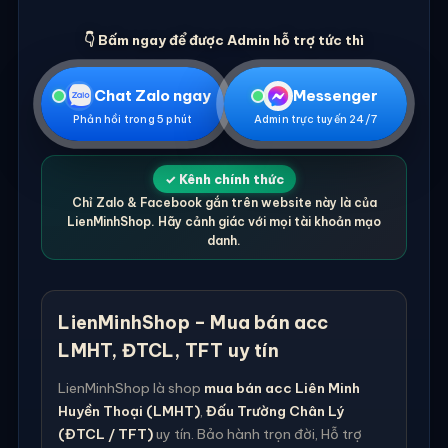
👇 Bấm ngay để được Admin hỗ trợ tức thì
Chat Zalo ngay
Messenger
Phản hồi trong 5 phút
Admin trực tuyến 24/7
✓ Kênh chính thức
Chỉ Zalo & Facebook gắn trên website này là của
LienMinhShop. Hãy cảnh giác với mọi tài khoản mạo
danh.
LienMinhShop – Mua bán acc
LMHT, ĐTCL, TFT uy tín
LienMinhShop là shop
mua bán acc Liên Minh
Huyền Thoại (LMHT)
,
Đấu Trường Chân Lý
(ĐTCL / TFT)
uy tín. Bảo hành trọn đời, Hỗ trợ