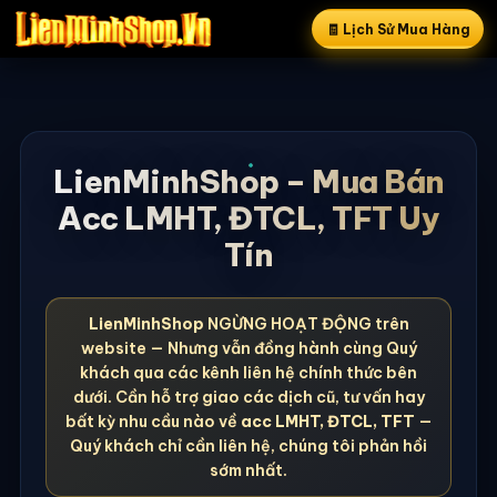
🧾 Lịch Sử Mua Hàng
LienMinhShop – Mua Bán
Acc LMHT, ĐTCL, TFT Uy
Tín
LienMinhShop
NGỪNG HOẠT ĐỘNG trên
website — Nhưng vẫn đồng hành cùng Quý
khách qua các kênh liên hệ chính thức bên
dưới. Cần hỗ trợ giao các dịch cũ, tư vấn hay
bất kỳ nhu cầu nào về
acc LMHT, ĐTCL, TFT
—
Quý khách chỉ cần liên hệ, chúng tôi phản hồi
sớm nhất.