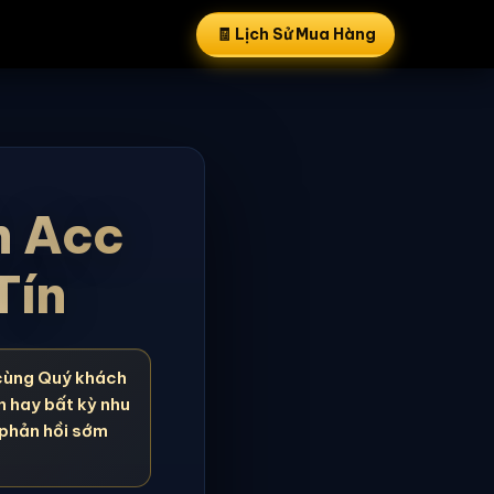
🧾 Lịch Sử Mua Hàng
n Acc
Tín
cùng Quý khách
n hay bất kỳ nhu
 phản hồi sớm