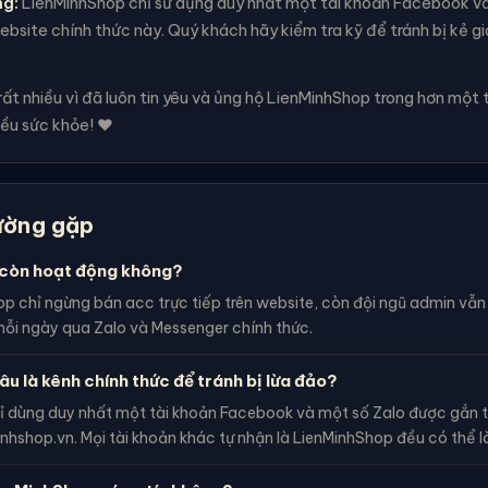
ng:
LienMinhShop chỉ sử dụng duy nhất một tài khoản Facebook v
bsite chính thức này. Quý khách hãy kiểm tra kỹ để tránh bị kẻ g
t nhiều vì đã luôn tin yêu và ủng hộ LienMinhShop trong hơn một 
ều sức khỏe! ❤️
ường gặp
còn hoạt động không?
p chỉ ngừng bán acc trực tiếp trên website, còn đội ngũ admin vẫ
ỗi ngày qua Zalo và Messenger chính thức.
âu là kênh chính thức để tránh bị lừa đảo?
ỉ dùng duy nhất một tài khoản Facebook và một số Zalo được gắn t
inhshop.vn. Mọi tài khoản khác tự nhận là LienMinhShop đều có thể l