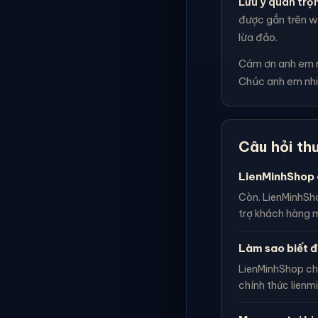
Lưu ý quan trọ
được gắn trên we
lừa đảo.
Cám ơn anh em rấ
Chúc anh em nhi
Câu hỏi th
LienMinhShop 
Còn. LienMinhSho
trợ khách hàng m
Làm sao biết đ
LienMinhShop ch
chính thức lienm