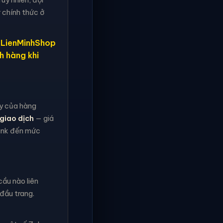
 chính thức ở
, LienMinhShop
h hàng khi
ậy của hàng
giao dịch
— giá
rank đến mức
ầu nào liên
đầu trang.