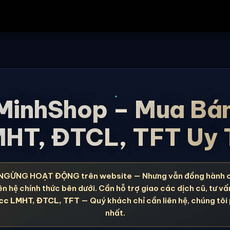
MinhShop – Mua Bá
HT, ĐTCL, TFT Uy 
NGỪNG HOẠT ĐỘNG trên website — Nhưng vẫn đồng hành 
ên hệ chính thức bên dưới. Cần hỗ trợ giao các dịch cũ, tư vấ
cc LMHT, ĐTCL, TFT
— Quý khách chỉ cần liên hệ, chúng tôi
nhất.