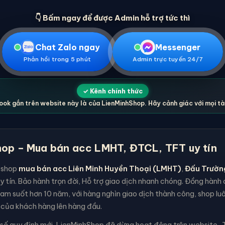
👇 Bấm ngay để được Admin hỗ trợ tức thì
Chat Zalo ngay
Messenger
Phản hồi trong 5 phút
Admin trực tuyến 24/7
✓ Kênh chính thức
ok gắn trên website này là của LienMinhShop. Hãy cảnh giác với mọi t
op – Mua bán acc LMHT, ĐTCL, TFT uy tín
 shop
mua bán acc Liên Minh Huyền Thoại (LMHT)
,
Đấu Trườn
y tín. Bảo hành trọn đời, Hỗ trợ giao dịch nhanh chóng. Đồng hàn
am suốt hơn 10 năm, với hàng nghìn giao dịch thành công, shop lu
 của khách hàng lên hàng đầu.
 số quy định mới, LienMinhShop đã dừng hoạt động trên website . T