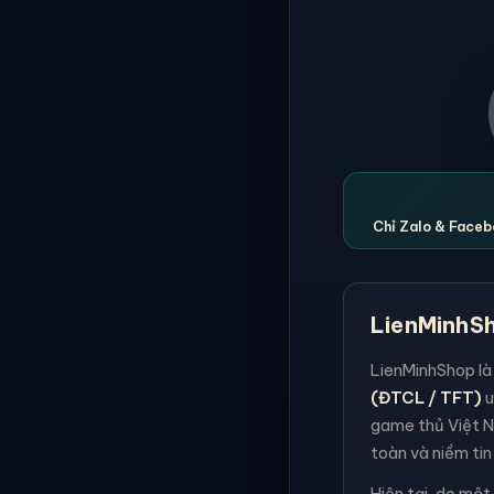
Chỉ Zalo & Facebo
LienMinhSh
LienMinhShop là
(ĐTCL / TFT)
u
game thủ Việt N
toàn và niềm tin
Hiện tại, do một