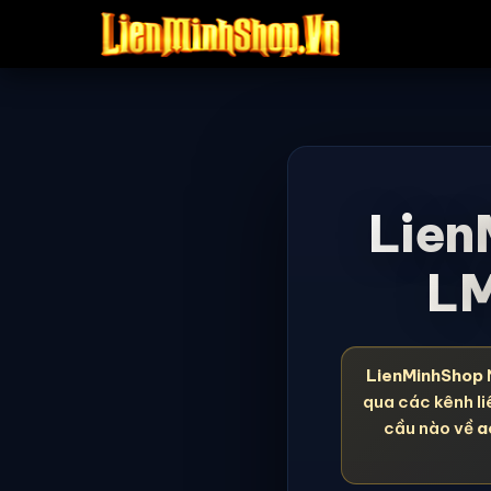
Lien
LM
LienMinhShop
qua các kênh li
cầu nào về
a