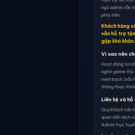
ngũ admin vẫn t
phía trên.
Khách hàng cũ
vẫn hỗ trợ tậ
gặp khó khăn.
Vì sao nên c
Hoạt động từ nă
nghìn game thủ 
minh bạch, bảo h
thông thạo. Khôn
Liên hệ và hỗ 
Quý khách cần hỗ
quan đến dịch vụ
Admin trực tuyến