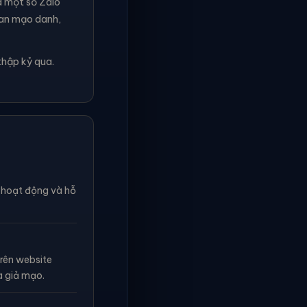
à một số Zalo
ian mạo danh,
thập kỷ qua.
n hoạt động và hỗ
rên website
à giả mạo.