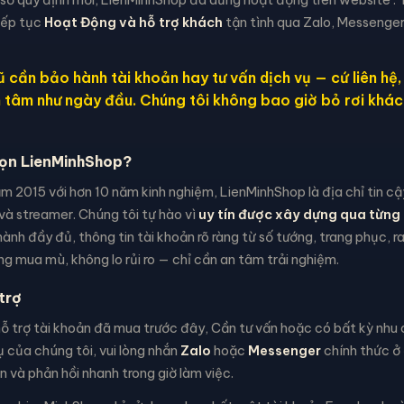
iếp tục
Hoạt Động và hỗ trợ khách
tận tình qua Zalo, Messenger
 cần bảo hành tài khoản hay tư vấn dịch vụ — cứ liên hệ
n tâm như ngày đầu. Chúng tôi không bao giờ bỏ rơi khác
họn LienMinhShop?
m 2015 với hơn 10 năm kinh nghiệm, LienMinhShop là địa chỉ tin c
và streamer. Chúng tôi tự hào vì
uy tín được xây dựng qua từng 
ành đầy đủ, thông tin tài khoản rõ ràng từ số tướng, trang phục, 
g mua mù, không lo rủi ro — chỉ cần an tâm trải nghiệm.
trợ
 trợ tài khoản đã mua trước đây, Cần tư vấn hoặc có bất kỳ nhu c
 của chúng tôi, vui lòng nhắn
Zalo
hoặc
Messenger
chính thức ở 
 và phản hồi nhanh trong giờ làm việc.