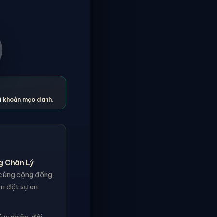
ài khoản mạo danh.
g Chân Lý
h cùng cộng đồng
ôn đặt sự an
uy nhiên, đội