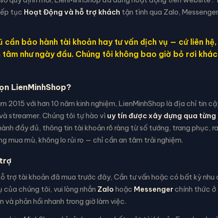
iếp tục
Hoạt Động và hỗ trợ khách
tận tình qua Zalo, Messenger
 cần bảo hành tài khoản hay tư vấn dịch vụ — cứ liên hệ
n tâm như ngày đầu. Chúng tôi không bao giờ bỏ rơi khác
họn LienMinhShop?
m 2015 với hơn 10 năm kinh nghiệm, LienMinhShop là địa chỉ tin c
và streamer. Chúng tôi tự hào vì
uy tín được xây dựng qua từng 
ành đầy đủ, thông tin tài khoản rõ ràng từ số tướng, trang phục, 
g mua mù, không lo rủi ro — chỉ cần an tâm trải nghiệm.
trợ
 trợ tài khoản đã mua trước đây, Cần tư vấn hoặc có bất kỳ nhu c
 của chúng tôi, vui lòng nhắn
Zalo
hoặc
Messenger
chính thức ở 
 và phản hồi nhanh trong giờ làm việc.