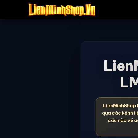
Lien
LM
LienMinhShop
qua các kênh li
cầu nào về
a