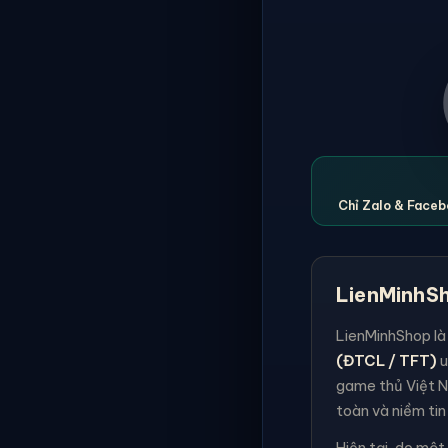
Chỉ Zalo & Facebo
LienMinhSh
LienMinhShop là
(ĐTCL / TFT)
u
game thủ Việt N
toàn và niềm tin
Hiện tại, do một