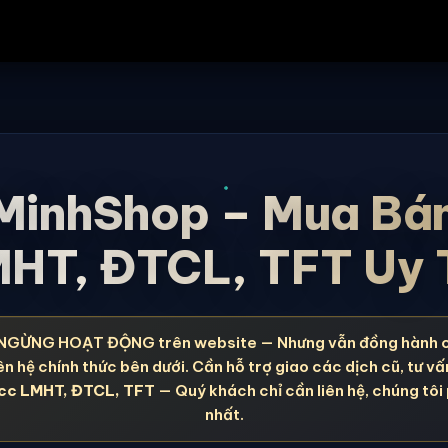
MinhShop – Mua Bá
HT, ĐTCL, TFT Uy 
NGỪNG HOẠT ĐỘNG trên website — Nhưng vẫn đồng hành 
ên hệ chính thức bên dưới. Cần hỗ trợ giao các dịch cũ, tư vấ
cc LMHT, ĐTCL, TFT
— Quý khách chỉ cần liên hệ, chúng tôi
nhất.