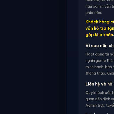
ngũ admin vẫn t
phía trên.
Khách hàng cũ
vẫn hỗ trợ tậ
gặp khó khăn.
Vì sao nên c
Hoạt động từ nă
nghìn game thủ 
minh bạch, bảo h
thông thạo. Khôn
Liên hệ và hỗ 
Quý khách cần hỗ
quan đến dịch vụ
Admin trực tuyến