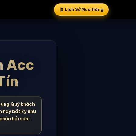
🧾 Lịch Sử Mua Hàng
n Acc
Tín
cùng Quý khách
n hay bất kỳ nhu
 phản hồi sớm