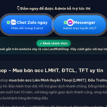
👇 Bấm ngay để được Admin hỗ trợ tức thì
Chat Zalo ngay
Messenger
Phản hồi trong 5 phút
Admin trực tuyến 24/7
✓ Kênh chính thức
ok gắn trên website này là của LienMinhShop. Hãy cảnh giác với mọi t
op – Mua bán acc LMHT, ĐTCL, TFT uy tín
 shop
mua bán acc Liên Minh Huyền Thoại (LMHT)
,
Đấu Trườn
y tín. Bảo hành trọn đời, Hỗ trợ giao dịch nhanh chóng. Đồng hàn
am suốt hơn 10 năm, với hàng nghìn giao dịch thành công, shop lu
 của khách hàng lên hàng đầu.
 số quy định mới, LienMinhShop đã dừng hoạt động trên website . T