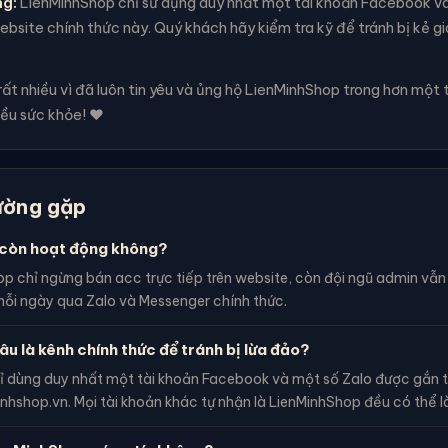
ng:
LienMinhShop chỉ sử dụng duy nhất một tài khoản Facebook v
bsite chính thức này. Quý khách hãy kiểm tra kỹ để tránh bị kẻ g
t nhiều vì đã luôn tin yêu và ủng hộ LienMinhShop trong hơn một 
ều sức khỏe! ❤️
ường gặp
còn hoạt động không?
p chỉ ngừng bán acc trực tiếp trên website, còn đội ngũ admin vẫ
ỗi ngày qua Zalo và Messenger chính thức.
âu là kênh chính thức để tránh bị lừa đảo?
ỉ dùng duy nhất một tài khoản Facebook và một số Zalo được gắn t
inhshop.vn. Mọi tài khoản khác tự nhận là LienMinhShop đều có thể l