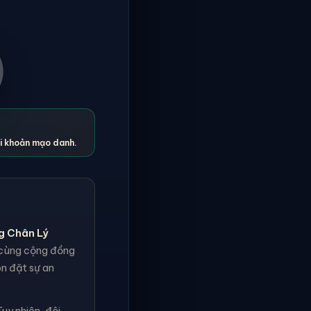
ài khoản mạo danh.
g Chân Lý
h cùng cộng đồng
ôn đặt sự an
uy nhiên, đội