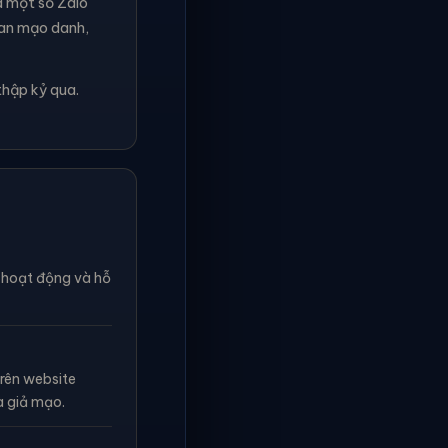
à một số Zalo
ian mạo danh,
thập kỷ qua.
n hoạt động và hỗ
rên website
à giả mạo.