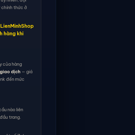
 chính thức ở
, LienMinhShop
h hàng khi
ậy của hàng
giao dịch
— giá
rank đến mức
ầu nào liên
đầu trang.