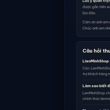
Lưu ý quan trọ
được gắn trên we
lừa đảo.
Cám ơn anh em rấ
Chúc anh em nhi
Câu hỏi th
LienMinhShop 
Còn. LienMinhSho
trợ khách hàng m
Làm sao biết đ
LienMinhShop ch
chính thức lienm