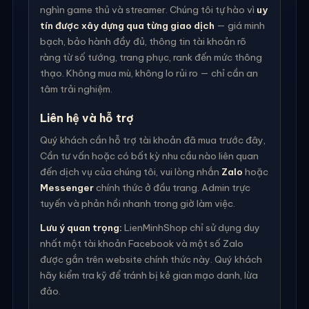
nghìn game thủ và streamer. Chúng tôi tự hào vì
uy
tín được xây dựng qua từng giao dịch
— giá minh
bạch, bảo hành đầy đủ, thông tin tài khoản rõ
ràng từ số tướng, trang phục, rank đến mức thông
thạo. Không mua mù, không lo rủi ro — chỉ cần an
tâm trải nghiệm.
Liên hệ và hỗ trợ
Quý khách cần hỗ trợ tài khoản đã mua trước đây,
Cần tư vấn hoặc có bất kỳ nhu cầu nào liên quan
đến dịch vụ của chúng tôi, vui lòng nhắn
Zalo
hoặc
Messenger
chính thức ở đầu trang. Admin trực
tuyến và phản hồi nhanh trong giờ làm việc.
Lưu ý quan trọng:
LienMinhShop chỉ sử dụng duy
nhất một tài khoản Facebook và một số Zalo
được gắn trên website chính thức này. Quý khách
hãy kiểm tra kỹ để tránh bị kẻ gian mạo danh, lừa
đảo.