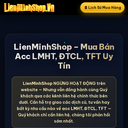
🧾 Lịch Sử Mua Hàng
LienMinhShop – Mua Bán
Acc LMHT, ĐTCL, TFT Uy
Tín
LienMinhShop
NGỪNG HOẠT ĐỘNG trên
website — Nhưng vẫn đồng hành cùng Quý
khách qua các kênh liên hệ chính thức bên
dưới. Cần hỗ trợ giao các dịch cũ, tư vấn hay
bất kỳ nhu cầu nào về
acc LMHT, ĐTCL, TFT
—
Quý khách chỉ cần liên hệ, chúng tôi phản hồi
sớm nhất.