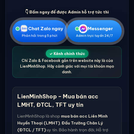
👇 Bấm ngay để được Admin hỗ trợ tức thì
Chat Zalo ngay
Messenger
Phản hồi trong 5 phút
Admin trực tuyến 24/7
✓ Kênh chính thức
Chỉ Zalo & Facebook gắn trên website này là của
LienMinhShop. Hãy cảnh giác với mọi tài khoản mạo
danh.
LienMinhShop – Mua bán acc
LMHT, ĐTCL, TFT uy tín
LienMinhShop là shop
mua bán acc Liên Minh
Huyền Thoại (LMHT)
,
Đấu Trường Chân Lý
(ĐTCL / TFT)
uy tín. Bảo hành trọn đời, Hỗ trợ