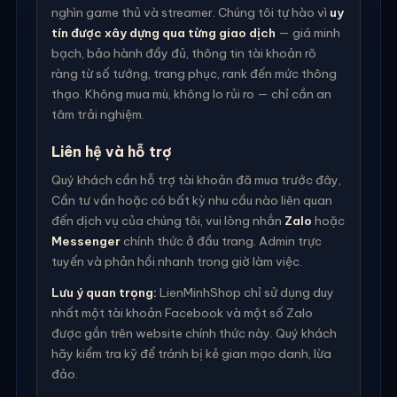
nghìn game thủ và streamer. Chúng tôi tự hào vì
uy
tín được xây dựng qua từng giao dịch
— giá minh
bạch, bảo hành đầy đủ, thông tin tài khoản rõ
ràng từ số tướng, trang phục, rank đến mức thông
thạo. Không mua mù, không lo rủi ro — chỉ cần an
tâm trải nghiệm.
Liên hệ và hỗ trợ
Quý khách cần hỗ trợ tài khoản đã mua trước đây,
Cần tư vấn hoặc có bất kỳ nhu cầu nào liên quan
đến dịch vụ của chúng tôi, vui lòng nhắn
Zalo
hoặc
Messenger
chính thức ở đầu trang. Admin trực
tuyến và phản hồi nhanh trong giờ làm việc.
Lưu ý quan trọng:
LienMinhShop chỉ sử dụng duy
nhất một tài khoản Facebook và một số Zalo
được gắn trên website chính thức này. Quý khách
hãy kiểm tra kỹ để tránh bị kẻ gian mạo danh, lừa
đảo.