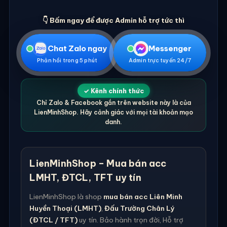
👇 Bấm ngay để được Admin hỗ trợ tức thì
Chat Zalo ngay
Messenger
Phản hồi trong 5 phút
Admin trực tuyến 24/7
✓ Kênh chính thức
Chỉ Zalo & Facebook gắn trên website này là của
LienMinhShop. Hãy cảnh giác với mọi tài khoản mạo
danh.
LienMinhShop – Mua bán acc
LMHT, ĐTCL, TFT uy tín
LienMinhShop là shop
mua bán acc Liên Minh
Huyền Thoại (LMHT)
,
Đấu Trường Chân Lý
(ĐTCL / TFT)
uy tín. Bảo hành trọn đời, Hỗ trợ