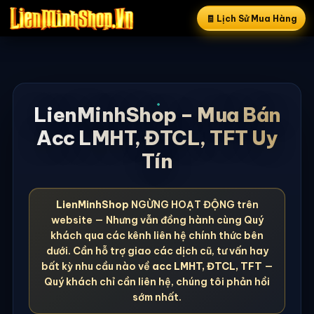
🧾 Lịch Sử Mua Hàng
LienMinhShop – Mua Bán
Acc LMHT, ĐTCL, TFT Uy
Tín
LienMinhShop
NGỪNG HOẠT ĐỘNG trên
website — Nhưng vẫn đồng hành cùng Quý
khách qua các kênh liên hệ chính thức bên
dưới. Cần hỗ trợ giao các dịch cũ, tư vấn hay
bất kỳ nhu cầu nào về
acc LMHT, ĐTCL, TFT
—
Quý khách chỉ cần liên hệ, chúng tôi phản hồi
sớm nhất.